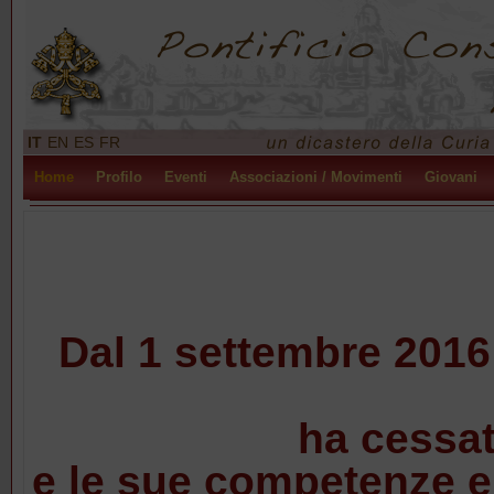
IT
EN
ES
FR
Home
Profilo
Eventi
Associazioni / Movimenti
Giovani
Dal 1 settembre 2016 
ha cessat
e le sue competenze e