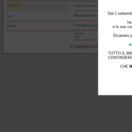
Media
Collana "Giovani"
Dal 1 settembr
Repertorio delle associazioni
Foto
ha
Il Pontificio Consiglio per i Laici
Notizie
e le sue co
Docum
Dicastero p
enti
w
© Copyright 2011-2015 Pontificio Con
TUTTO IL M
CONTINUERÀ
CHE
N