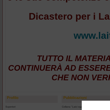
Dicastero per i Lai
www.lait
TUTTO IL MATERI
CONTINUERÀ AD ESSERE
CHE NON VER
Profilo
Pubblicazioni
Superiori
Collana "Laici oggi"