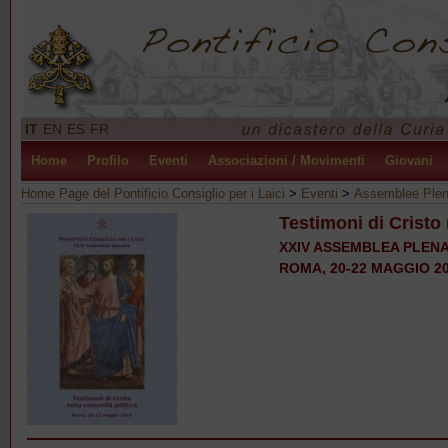
IT
EN
ES
FR
Home
Profilo
Eventi
Associazioni / Movimenti
Giovani
Home Page del Pontificio Consiglio per i Laici
>
Eventi
>
Assemblee Plen
Testimoni di Cristo 
XXIV ASSEMBLEA PLENAR
ROMA, 20-22 MAGGIO 2