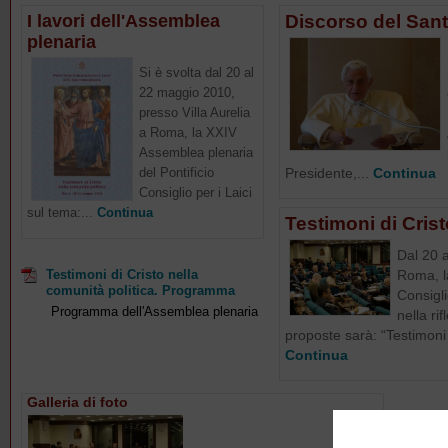
I lavori dell'Assemblea
Discorso del San
plenaria
Si è svolta dal 20 al
22 maggio 2010,
presso Villa Aurelia
a Roma, la XXIV
Assemblea plenaria
del Pontificio
Presidente,...
Continua
Consiglio per i Laici
sul tema:...
Continua
Testimoni di Crist
Dal 20 a
Testimoni di Cristo nella
Roma, l
comunità politica. Programma
Consigli
Programma dell'Assemblea plenaria
nella ri
proposte sarà: “Testimoni d
Continua
Galleria di foto