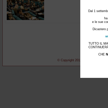
Dal 1 settembr
ha
e le sue co
Dicastero p
w
TUTTO IL M
CONTINUERÀ
CHE
N
© Copyright 2011-2015 Pontificio Con