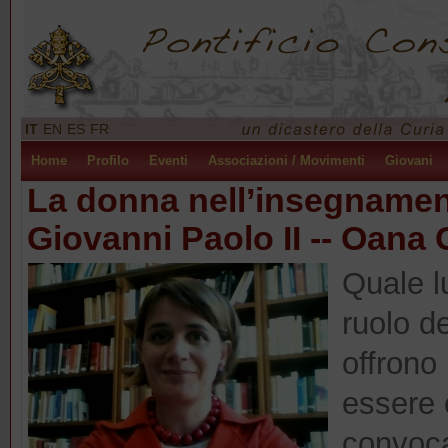
IT
EN
ES
FR
Home
Profilo
Eventi
Associazioni / Movimenti
Giovani
La donna nell’insegnamen
Giovanni Paolo II -- Oana 
Quale lu
ruolo d
offrono
essere 
convoca