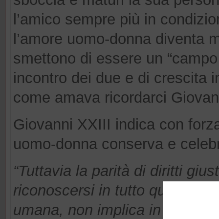
l’amico sempre più in condizio
l’amore uomo-donna diventa ma
smettono di essere un “campo d
incontro dei due e di crescita 
come amava ricordarci Giovann
Giovanni XXIII indica con forz
uomo-donna conserva e celeb
“Tuttavia la parità di diritti g
riconoscersi in tutto quello che
umana, non implica in nessun m