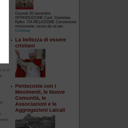
Giovedì 20 novembre
INTRODUZIONE Card. Stanisław
Ryłko ITA RELAZIONE Conversione
missionaria: uscire da sé per...
Continua
o dei
La bellezza di essere
cristiani
i e vi
he
Pentecoste con i
Movimenti, le Nuove
Comunità, le
ti
Associazioni e le
Aggregazioni Laicali
o
menti