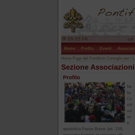
IT
EN
ES
FR
Home
Profilo
Eventi
Associaz
Home Page del Pontificio Consiglio per i L
Sezione Associazioni
Profilo
Ne
lla
Co
stit
uzi
on
e
apostolica Pastor Bonus (art. 134)
possiamo leggere, in relazione alle