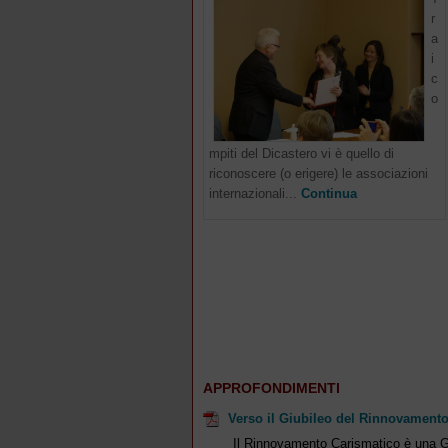
r
a
i
c
o
mpiti del Dicastero vi è quello di
riconoscere (o erigere) le associazioni
internazionali...
Continua
APPROFONDIMENTI
Verso il Giubileo del Rinnovamento
Il Rinnovamento Carismatico è una G