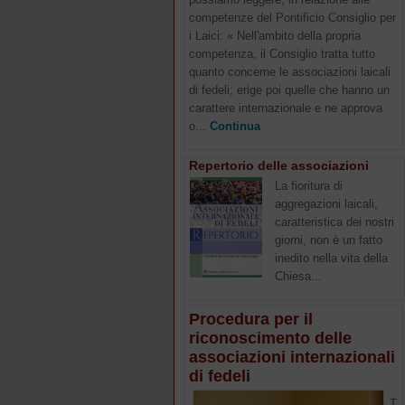
competenze del Pontificio Consiglio per
i Laici: « Nell'ambito della propria
competenza, il Consiglio tratta tutto
quanto concerne le associazioni laicali
di fedeli; erige poi quelle che hanno un
carattere internazionale e ne approva
o...
Continua
Repertorio delle associazioni
La fioritura di
aggregazioni laicali,
caratteristica dei nostri
giorni, non è un fatto
inedito nella vita della
Chiesa...
Procedura per il
riconoscimento delle
associazioni internazionali
di fedeli
T