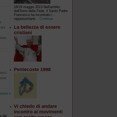
18/19 maggio 2013 Nell'ambito
dell'Anno della Fede, il Santo Padre
Francesco ha incontrato i
rappresentanti...
Continua
o
La bellezza di essere
vani
cristiani
nnes,
Pentecoste 1998
ervi,
sione
ssivo »
Vi chiedo di andare
incontro ai movimenti
a del