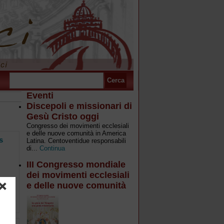
Eventi
Discepoli e missionari di
Gesù Cristo oggi
Congresso dei movimenti ecclesiali
e delle nuove comunità in America
s
Latina. Centoventidue responsabili
di...
Continua
III Congresso mondiale
dei movimenti ecclesiali
e di
e delle nuove comunità