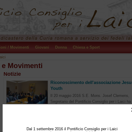
ioni / Movimenti
Giovani
Donna
Chiesa e Sport
aici
 e Movimenti
Notizie
Riconoscimento dell'associazione Jesu
Youth
Il 20 maggio 2016 S.E. Mons. Josef Clemens,
Segretario del Pontificio Consiglio per i Laici ha
consegnato il Decreto di Riconoscimento come associazione internazional
fedeli ai responsabili di Jesus Youth. Lo stesso decreto approva gli statuti.
Jesus Youth è un movimento iniziato negli anni...
Continua
Dal 1 settembre 2016 il Pontificio Consiglio per i Laici