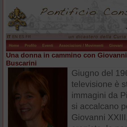
IT
EN
ES
FR
Home
Profilo
Eventi
Associazioni / Movimenti
Giovani
Una donna in cammino con Giovanni XX
Buscarini
Giugno del 196
televisione è 
immagini da Pi
si accalcano pe
Giovanni XXIII,