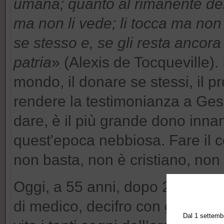
umana; quanto al rimanente dei s
ma non li vede; li tocca ma non l
se stesso e, se gli resta ancora
patria
» (Alexis de Tocqueville). 
mondo, il donare se stessi, il p
rendere la testimonianza a Ges
dare, è il più grande dono innan
quest'epoca nebbiosa. Fare il co
non basta, non è cristiano, no
Oggi, a 55 anni, dopo 29 anni di 
di medico, decifro con gratitud
Dal 1 settembr