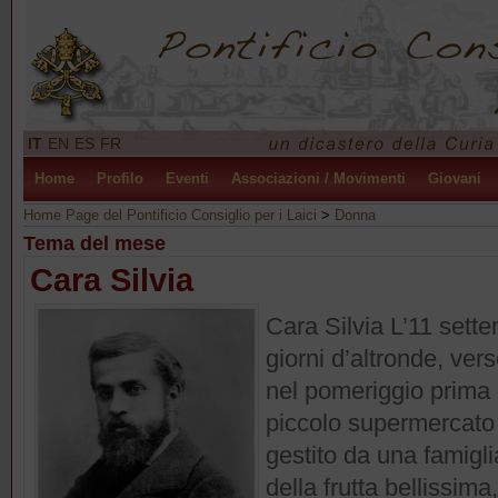
IT
EN
ES
FR
Home
Profilo
Eventi
Associazioni / Movimenti
Giovani
Home Page del Pontificio Consiglio per i Laici
>
Donna
Tema del mese
Cara Silvia
Cara Silvia L’11 sette
giorni d’altronde, vers
nel pomeriggio prima d
piccolo supermercato ch
gestito da una famig
della frutta bellissima