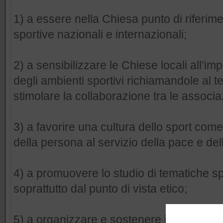
1) a essere nella Chiesa punto di riferim
sportive nazionali e internazionali;
2) a sensibilizzare le Chiese locali all’i
degli ambienti sportivi richiamandole al 
stimolare la collaborazione tra le associazi
3) a favorire una cultura dello sport com
della persona al servizio della pace e della
4) a promuovere lo studio di tematiche spe
soprattutto dal punto di vista etico;
5) a organizzare e sostenere iniziative a