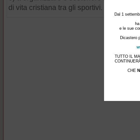
di vita cristiana tra gli sportivi.
Dal 1 settembr
ha
e le sue co
Dicastero p
w
TUTTO IL M
CONTINUERÀ
CHE
N