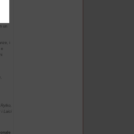
del
la
in un
nze, i
 e
ni
e,
 Rylko,
 i Laici
ionale