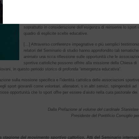
gli atti. Il Seminario, organizzato dalla Sezione “Chiesa e sport” 
dicastero, si è tenuto nei giorni 6-7 novembre 2009 a Roma con 
partecipazione di circa novanta delegati provenienti dai cinque
continenti. I due giorni di studio si sono tenuti su questo tema
soprattutto in considerazione dell’esigenza di reinserire lo sport 
quadro di esplicite scelte educative.
[…] Attraverso conferenze impegnative o più semplici testimonia
relatori del Seminario di studio hanno approfondito tali tematiche
animato una ricca riflessione sulle opportunità che le associazio
sportive cattoliche possono offrire alla missione della Chiesa di
giovani, in questo periodo storico di profonda “emergenza educativa”.
one sulla missione specifica e l’identità cattolica delle associazioni sportiv
i sport giovanili come volontari, allenatori, o in altri servizi, spingendoli ad
iose opportunità che lo sport offre per essere d’aiuto nella cura pastorale dei
Dalla Prefazione al volume del cardinale Stanislaw
Presidente del Pontificio Consiglio per
a stagione del movimento sportivo cattolico
, Atti del Seminario internaz