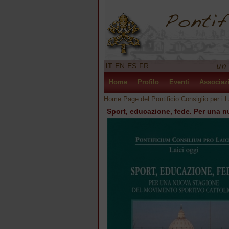
IT
EN
ES
FR
Home
Profilo
Eventi
Associaz
Home Page del Pontificio Consiglio per i L
Sport, educazione, fede. Per una 