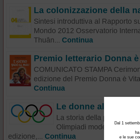
La colonizzazione della 
Sintesi introduttiva al Rapporto su
Mondo 2012 Osservatorio Intern
Thuân...
Continua
Premio letterario Donna è 
COMUNICATO STAMPA Cerimonia 
edizione del Premio Donna è Vita
Continua
Le donne alle Olimp
La storia della partecipaz
Dal 1 settembr
Olimpiadi moderne, giunte 
ha
edizione,...
Continua
e le sue co