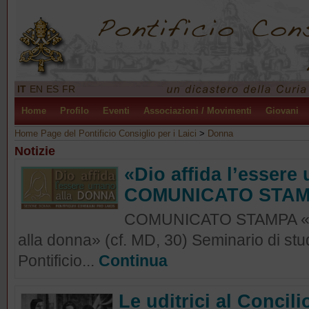
IT
EN
ES
FR
Home
Profilo
Eventi
Associazioni / Movimenti
Giovani
Home Page del Pontificio Consiglio per i Laici
>
Donna
Notizie
«Dio affida l’essere
COMUNICATO STA
COMUNICATO STAMPA «Dio
alla donna» (cf. MD, 30) Seminario di stu
Pontificio...
Continua
Le uditrici al Concili