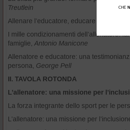
Treutlein
CHE
N
Allenare l’educatore, educare l’allenatore
I mille condizionamenti dell’allenatore: 
famiglie,
Antonio Manicone
Allenatore e educatore: una testimonianza 
persona,
George Pell
II. TAVOLA ROTONDA
L’allenatore: una missione per l’inclus
La forza integrante dello sport per le per
L’allenatore: una missione per l’inclusion