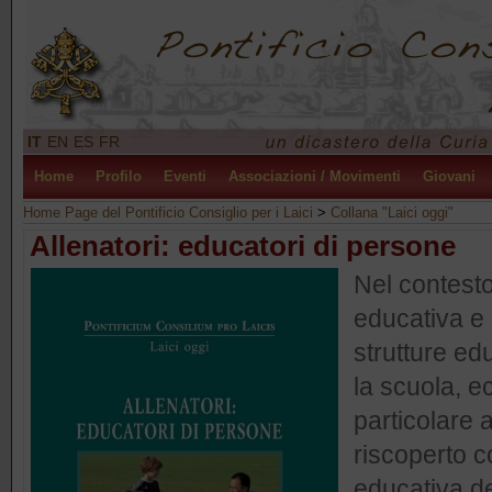
IT
EN
ES
FR
Home
Profilo
Eventi
Associazioni / Movimenti
Giovani
Home Page del Pontificio Consiglio per i Laici
>
Collana "Laici oggi"
Allenatori: educatori di persone
Nel contest
educativa e 
strutture edu
la scuola, ec
particolare 
riscoperto 
educativa de