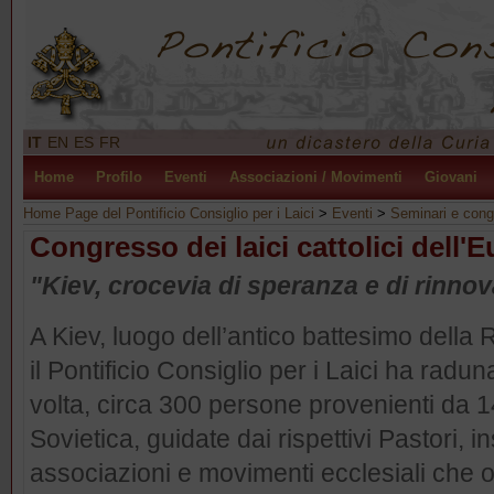
IT
EN
ES
FR
Home
Profilo
Eventi
Associazioni / Movimenti
Giovani
Home Page del Pontificio Consiglio per i Laici
>
Eventi
>
Seminari e cong
Congresso dei laici cattolici dell'E
"Kiev, crocevia di speranza e di rinnov
A Kiev, luogo dell’antico battesimo della R
il Pontificio Consiglio per i Laici ha radu
volta, circa 300 persone provenienti da 
Sovietica, guidate dai rispettivi Pastori, 
associazioni e movimenti ecclesiali che o