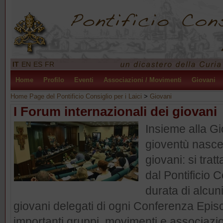
IT
EN
ES
FR
Home
Profilo
Eventi
Associazioni / Movimenti
Giovani
Home Page del Pontificio Consiglio per i Laici
>
Giovani
I Forum internazionali dei giovani
Insieme alla Gi
gioventù nasce 
giovani: si trat
dal Pontificio C
durata di alcuni
giovani delegati di ogni Conferenza Episco
importanti gruppi, movimenti e associazioni