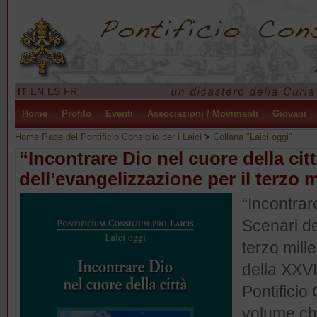
IT
EN
ES
FR
Home
Profilo
Eventi
Associazioni / Movimenti
Giovani
Home Page del Pontificio Consiglio per i Laici
>
Collana "Laici oggi"
“Incontrare Dio nel cuore della cit
dell’evangelizzazione per il terzo 
“Incontrare
Scenari de
terzo mill
della XXVI
Pontificio 
volume ch