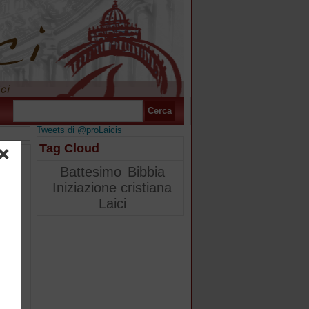
Tweets di @proLaicis
Tag Cloud
Battesimo
Bibbia
Iniziazione cristiana
Laici
cfr.
te
l
za