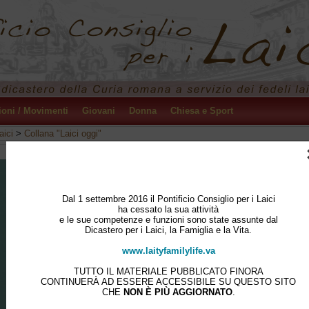
ioni / Movimenti
Giovani
Donna
Chiesa e Sport
aici
>
Collana "Laici oggi"
Capire il significato del sacramento del Battesimo vuol dire afferrare
l'essenza della vita, della missione e della dignità del cristiano. Alla
riflessione sulla necessità, per i cristiani di oggi, di riscoprire nel
Dal 1 settembre 2016 il Pontificio Consiglio per i Laici
Battesimo l'accezione ultima di fondamento dell'esistenza cristiana (
ha cessato la sua attività
e le sue competenze e funzioni sono state assunte dal
Tertio Millennio Adveniente, 41), il Pontificio Consiglio per i Laici ha
Dicastero per i Laici, la Famiglia e la Vita.
dedicato la sua diciassettesima Assemblea plenaria [di cui il presen
volume raccoglie gli atti].
www.laityfamilylife.va
TUTTO IL MATERIALE PUBBLICATO FINORA
Nella nostra società scristianizzata e segnata dalla frantumazione
CONTINUERÀ AD ESSERE ACCESSIBILE SU QUESTO SITO
dell'esperienza umana, noi battezzati dobbiamo risalire alle radici de
CHE
NON È PIÙ AGGIORNATO
.
nostro Battesimo. Abbiamo la responsabilità di ravvivare la coscien