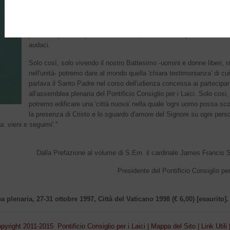
dell'avvenimento del nostro Battesimo che, rendendoci 'una cosa sol
attraverso questa unità rende presente Cristo nella storia, nello spaz
tempo. Siamo chiamati ad approdare a quella maturità di fede che, 
può ricomporre l'esperienza dell'uomo, rendendolo capace di obbietti
audaci.
Solo così, solo vivendo il nostro Battesimo -uomini e donne liberi, r
nell'unità- potremo dare al mondo quella 'chiara testimonianza' di cui
parlava il Santo Padre nel corso dell'udienza concessa ai partecipan
all'assemblea plenaria del Pontificio Consiglio per i Laici. Solo così,
potremo edificare una 'città nuova' nella quale 'ogni uomo possa sco
la presenza di Cristo e lo sguardo d'amore del Signore su ogni pers
a: vieni e seguimi'."
Dalla Prefazione al volume di S.Em. il cardinale James Francis S
Presidente del Pontificio Consiglio per
 plenaria, 27-31 ottobre 1997, Città del Vaticano 1998 (€ 6,00) [esaurito].
pyright 2011-2015 Pontificio Consiglio per i Laici |
Mappa del Sito
|
Link Utili