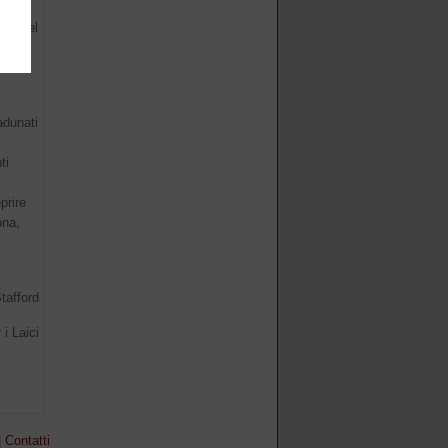
a',
io, nel
sola,
vi
adunati
ti
prire
ona,
tafford
 i Laici
|
Contatti