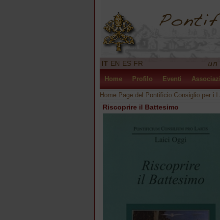
IT
EN
ES
FR
Home
Profilo
Eventi
Associaz
Home Page del Pontificio Consiglio per i L
Riscoprire il Battesimo