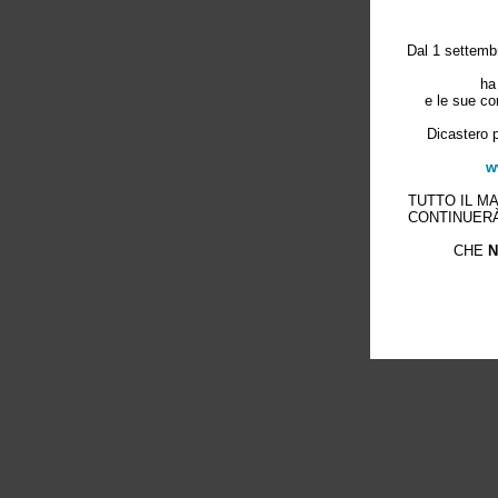
Dal 1 settembr
ha
e le sue co
Dicastero p
w
TUTTO IL M
CONTINUERÀ
CHE
N