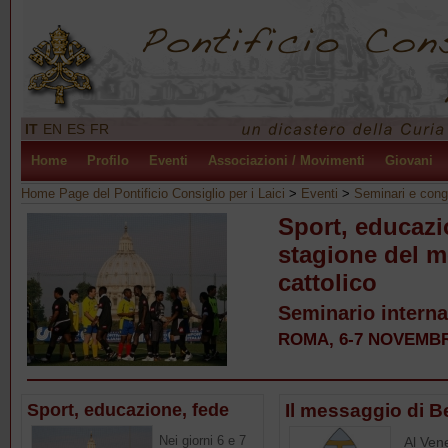
IT
EN
ES
FR
Home
Profilo
Eventi
Associazioni / Movimenti
Giovani
Home Page del Pontificio Consiglio per i Laici
>
Eventi
>
Seminari e cong
Sport, educazi
stagione del 
cattolico
Seminario interna
ROMA, 6-7 NOVEMBR
Sport, educazione, fede
Il messaggio di B
Nei giorni 6 e 7
Al Vene