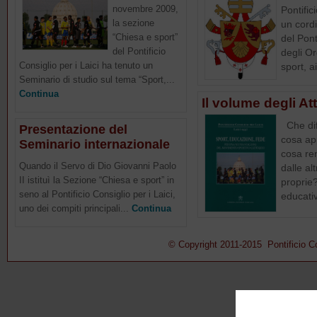
novembre 2009,
Pontific
la sezione
un cordi
“Chiesa e sport”
del Pont
del Pontificio
degli O
Consiglio per i Laici ha tenuto un
sport, ai
Seminario di studio sul tema “Sport,...
Continua
Il volume degli At
Che dif
Presentazione del
cosa app
Seminario internazionale
cosa ren
Quando il Servo di Dio Giovanni Paolo
dalle al
II istituì la Sezione “Chiesa e sport” in
proprie?
seno al Pontificio Consiglio per i Laici,
educativ
uno dei compiti principali...
Continua
© Copyright 2011-2015 Pontificio Con