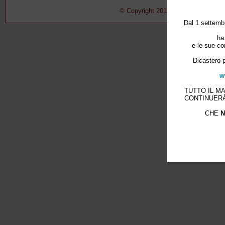
© Copyright 2011-2015 Pontificio Con
Dal 1 settembr
ha
e le sue co
Dicastero p
w
TUTTO IL M
CONTINUERÀ
CHE
N