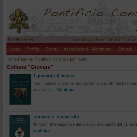
IT
EN
ES
FR
Home
Profilo
Eventi
Associazioni / Movimenti
Giovani
Home Page del Pontificio Consiglio per i Laici
Collana "Giovani"
I giovani e il lavoro
Testimoniare Cristo nel mondo del lavoro, Atti del IX Foru
marzo - 1°...
Continua
I giovani e l'università
"Il Forum Internazionale dei Giovani si è tenuto dal 31 marz
Continua