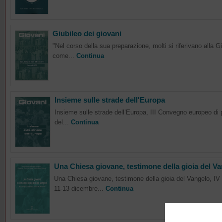
Giubileo dei giovani
"Nel corso della sua preparazione, molti si riferivano alla 
come...
Continua
Insieme sulle strade dell'Europa
Insieme sulle strade dell’Europa, III Convegno europeo di 
del...
Continua
Una Chiesa giovane, testimone della gioia del V
Una Chiesa giovane, testimone della gioia del Vangelo, I
11-13 dicembre...
Continua