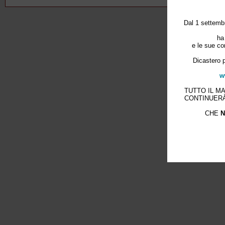
Dal 1 settembr
ha
e le sue co
Dicastero p
w
TUTTO IL M
CONTINUERÀ
CHE
N