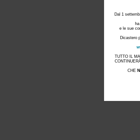
Dal 1 settembr
ha
e le sue co
Dicastero p
w
TUTTO IL M
CONTINUERÀ
CHE
N