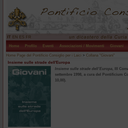
IT
EN
ES
FR
Home
Profilo
Eventi
Associazioni / Movimenti
Giovani
Home Page del Pontificio Consiglio per i Laici
>
Collana "Giovani"
Insieme sulle strade dell'Europa
Insieme sulle strade dell’Europa
, III Co
settembre 1998, a cura del Pontificium Co
10,00).