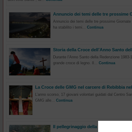
Annuncio dei temi delle tre prossime 
Annuncio dei temi delle tre prossime Giornate
ha stabilito i temi...
Continua
Storia della Croce dell’Anno Santo de
Durante l’Anno Santo della Redenzione 1983-19
grande croce di legno. Il...
Continua
La Croce delle GMG nel carcere di Rebibbia ne
L’anno scorso, 17 giovani volontari guidati dal Centro Sa
GMG alle...
Continua
Il pellegrinaggio della Croce e dell'Ic