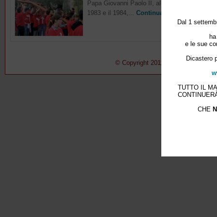
Papa Giovanni Paolo II, all’inizio dell’Anno San
1983 e il 1984,...
Continua
Dal 1 settembr
ha
e le sue co
Dicastero p
© Copyright 2011-2015 Pontificio Con
w
TUTTO IL M
CONTINUERÀ
CHE
N