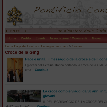
IT
EN
ES
FR
Home
Profilo
Eventi
Associazioni / Movimenti
Giovani
Home Page del Pontificio Consiglio per i Laici
>
Giovani
Croce della Gmg
Pace e unità: il messaggio della croce e dell'ico
I giovani dell'Ucraina stanno portando la croce della GMG e l
città...
Continua
La croce compie viaggi da 30 anni in t
giovani
IL PELLEGRINAGGIO DELLA CROCE DEI GIOVA
dell'Anno Santo", la...
Continua