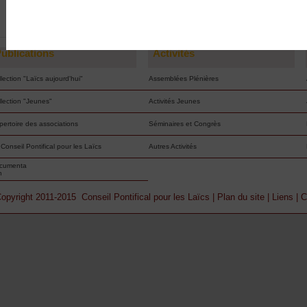
CONTINUERA À ÊTRE ACCESSIBLE SUR CE SITE
QUI NE SERA PLUS MIS À JOUR.
ublications
Activités
lection "Laïcs aujourd'hui"
Assemblées Plénières
llection "Jeunes"
Activités Jeunes
pertoire des associations
Séminaires et Congrès
Conseil Pontifical pour les Laïcs
Autres Activités
cumenta
n
opyright 2011-2015 Conseil Pontifical pour les Laïcs |
Plan du site
|
Liens
|
C