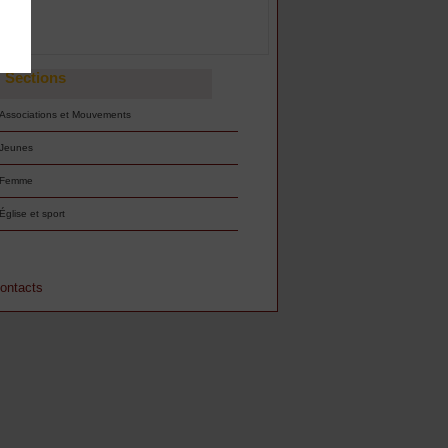
Sections
Associations et Mouvements
Jeunes
Femme
Église et sport
ontacts