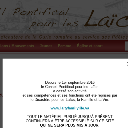
tions / Mouvements
Jeunes
Femme
Église et sport
Depuis le 1er septembre 2016
Depuis le 1er septembre 2016
le Conseil Pontifical pour les Laïcs
le Conseil Pontifical pour les Laïcs
a cessé son activité
a cessé son activité
et ses compétences et ses fonctions ont été reprises
et ses compétences et ses fonctions ont été reprises par
le Dicastère pour les Laïcs, la Famille et la Vie.
le Dicastère pour les Laïcs, la Famille et la Vie.
www.laityfamilylife.va
www.laityfamilylife.va
TOUT LE MATÉRIEL PUBLIÉ JUSQU'À PRÉSENT
CONTINUERA À ÊTRE ACCESSIBLE SUR CE SITE
TOUT LE MATÉRIEL PUBLIÉ JUSQU'À PRÉSENT
QUI NE SERA PLUS MIS À JOUR
.