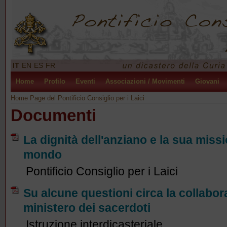
IT
EN
ES
FR
Home
Profilo
Eventi
Associazioni / Movimenti
Giovani
Home Page del Pontificio Consiglio per i Laici
Documenti
La dignità dell'anziano e la sua miss
mondo
Pontificio Consiglio per i Laici
Su alcune questioni circa la collaboraz
ministero dei sacerdoti
Istruzione interdicasteriale