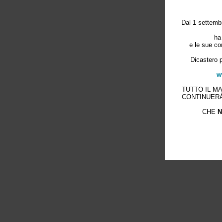
Dal 1 settembr
ha
e le sue co
Dicastero p
w
TUTTO IL M
CONTINUERÀ
CHE
N