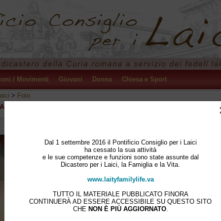
ioni / Movimenti
Giovani
Donna
Chiesa e Sport
aici
>
Foto
ASIA OGGI
Dal 1 settembre 2016 il Pontificio Consiglio per i Laici
ha cessato la sua attività
e le sue competenze e funzioni sono state assunte dal
Dicastero per i Laici, la Famiglia e la Vita.
www.laityfamilylife.va
TUTTO IL MATERIALE PUBBLICATO FINORA
CONTINUERÀ AD ESSERE ACCESSIBILE SU QUESTO SITO
CHE
NON È PIÙ AGGIORNATO
.