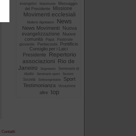
Messaggio
evangelici
Matrimonio
Missione
del Presidente
Movimenti ecclesiali
News
Mulieris dignitatem
News Movimenti
Nuova
evangelizzazione
Nuove
comunità
Papa
Pastorale
Pontificio
Pentecoste
giovanile
Consiglio per i Laici
Repertorio
Presidente
associazioni
Rio de
Janeiro
Seminario di
Segretario
studio
Seminario sport
Sezioni
Sport
Società
Sottosegretario
Testimonianza
Vocazione
top
altre
|
Contatti