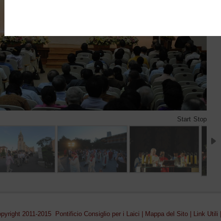
Start
Stop
pyright 2011-2015 Pontificio Consiglio per i Laici |
Mappa del Sito
|
Link Utili