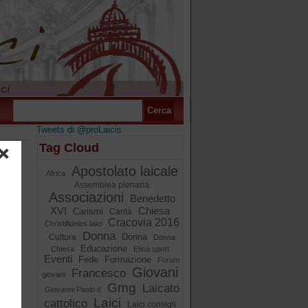
Tweets di @proLaicis
Tag Cloud
Apostolato laicale
Africa
Assemblea plenaria
Associazioni
Benedetto
XVI
Chiesa
Carismi
Carità
Cracovia 2016
Christifideles laici
Donna
Donna
Cultura
Donna
Educazione
Chiesa
Etica sport
Eventi
Fede
Formazione
Forum
Giovani
Francesco
giovani
Gmg
Laicato
Giovanni Paolo II
Laici
cattolico
Laici consigli