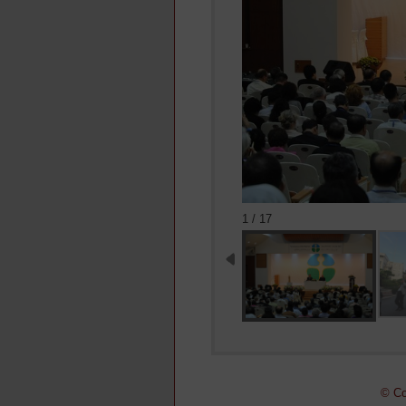
1 / 17
© Co