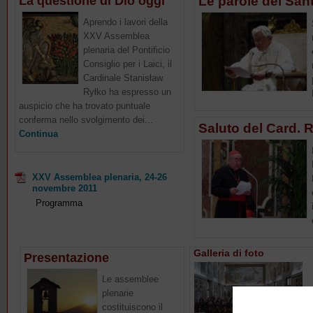
La questione di Dio oggi
Le parole del San
Aprendo i lavori della
XXV Assemblea
plenaria del Pontificio
Consiglio per i Laici, il
Cardinale Stanisław
Ryłko ha espresso un
auspicio che ha trovato puntuale
conferma nello svolgimento dei...
Saluto del Card. 
Continua
XXV Assemblea plenaria, 24-26
novembre 2011
Programma
Galleria di foto
Presentazione
Le assemblee
plenarie
costituiscono il