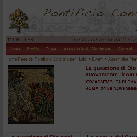
IT
EN
ES
FR
Home
Profilo
Eventi
Associazioni / Movimenti
Giovani
Home Page del Pontificio Consiglio per i Laici
>
Eventi
>
Assemblee Plen
La questione di Di
nuovamente ricomin
XXV ASSEMBLEA PLENARI
ROMA, 24-26 NOVEMBRE