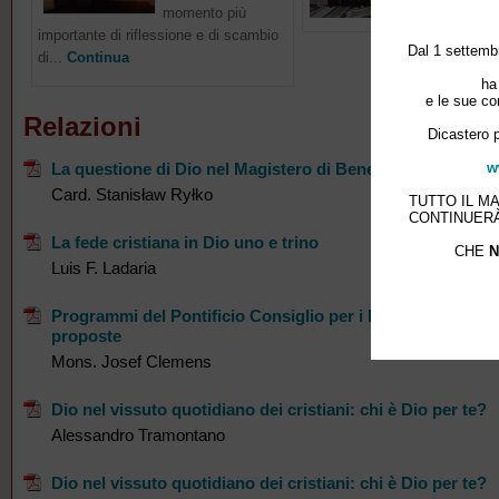
momento più
importante di riflessione e di scambio
Dal 1 settembr
di...
Continua
ha
e le sue co
Relazioni
Dicastero p
w
La questione di Dio nel Magistero di Benedetto XVI
Card. Stanisław Ryłko
TUTTO IL M
CONTINUERÀ
La fede cristiana in Dio uno e trino
CHE
N
Luis F. Ladaria
Programmi del Pontificio Consiglio per i Laici: Bilancio e
proposte
Mons. Josef Clemens
Dio nel vissuto quotidiano dei cristiani: chi è Dio per te?
Alessandro Tramontano
Dio nel vissuto quotidiano dei cristiani: chi è Dio per te?