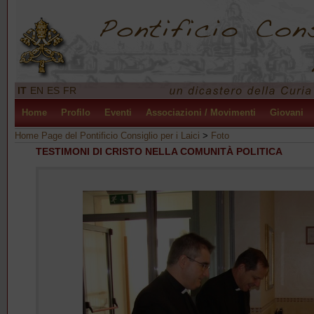
IT
EN
ES
FR
Home
Profilo
Eventi
Associazioni / Movimenti
Giovani
Home Page del Pontificio Consiglio per i Laici
>
Foto
TESTIMONI DI CRISTO NELLA COMUNITÀ POLITICA