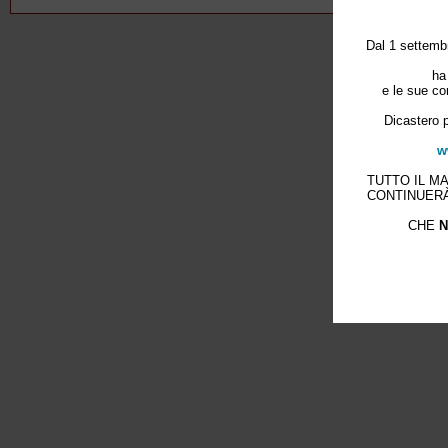
Dal 1 settembr
ha
e le sue co
Dicastero p
w
TUTTO IL M
CONTINUERÀ
CHE
N