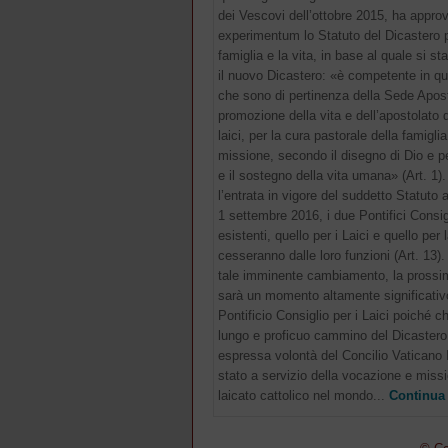
dei Vescovi dell’ottobre 2015, ha appro
experimentum lo Statuto del Dicastero per
famiglia e la vita, in base al quale si st
il nuovo Dicastero: «è competente in qu
che sono di pertinenza della Sede Apost
promozione della vita e dell’apostolato d
laici, per la cura pastorale della famigli
missione, secondo il disegno di Dio e pe
e il sostegno della vita umana» (Art. 1)
l’entrata in vigore del suddetto Statuto a
1 settembre 2016, i due Pontifici Consigl
esistenti, quello per i Laici e quello per 
cesseranno dalle loro funzioni (Art. 13). 
tale imminente cambiamento, la prossi
sarà un momento altamente significativo
Pontificio Consiglio per i Laici poiché c
lungo e proficuo cammino del Dicastero
espressa volontà del Concilio Vaticano I
stato a servizio della vocazione e miss
laicato cattolico nel mondo...
Continua