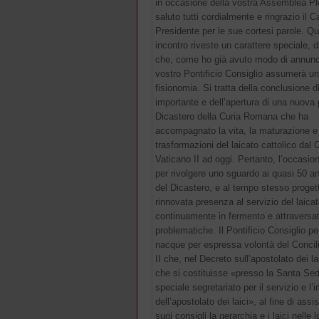
in occasione della vostra Assemblea Ple
saluto tutti cordialmente e ringrazio il C
Presidente per le sue cortesi parole. Q
incontro riveste un carattere speciale,
che, come ho già avuto modo di annunci
vostro Pontificio Consiglio assumerà u
fisionomia. Si tratta della conclusione d
importante e dell’apertura di una nuova p
Dicastero della Curia Romana che ha
accompagnato la vita, la maturazione e 
trasformazioni del laicato cattolico dal 
Vaticano II ad oggi. Pertanto, l’occasio
per rivolgere uno sguardo ai quasi 50 ann
del Dicastero, e al tempo stesso proget
rinnovata presenza al servizio del laicat
continuamente in fermento e attraversa
problematiche. Il Pontificio Consiglio per
nacque per espressa volontà del Concil
II che, nel Decreto sull’apostolato dei lai
che si costituisse «presso la Santa Se
speciale segretariato per il servizio e l’
dell’apostolato dei laici», al fine di assi
suoi consigli la gerarchia e i laici nelle l