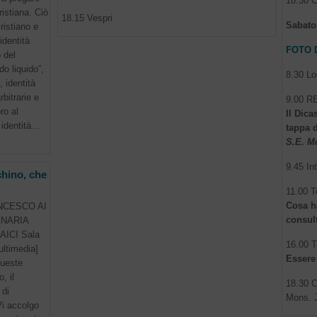
18.30 C
ristiana. Ciò
18.15 Vespri
Sabato
ristiano e
identità
FOTO 
 del
o liquido”,
8.30 Lo
, identità
rbitrarie e
9.00 
ro al
Il Dica
identità...
tappa d
S.E. M
9.45 In
chino, che
11.00 T
Cosa h
NCESCO AI
consult
ENARIA
ICI Sala
16.00 T
ultimedia]
Essere
queste
, il
18.30 C
 di
Mons. 
Vi accolgo