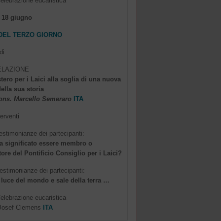
elebrazione eucaristica
 18 giugno
DEL TERZO GIORNO
di
RELAZIONE
stero per i Laici alla soglia di una nuova
ella sua storia
ons. Marcello Semeraro
ITA
terventi
estimonianze dei partecipanti:
a significato essere membro o
ore del Pontificio Consiglio per i Laici?
estimonianze dei partecipanti:
 luce del mondo e sale della terra …
elebrazione eucaristica
Josef Clemens
ITA