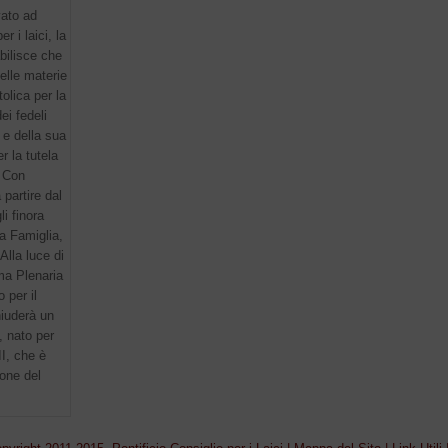
vato ad
 i laici, la
abilisce che
elle materie
olica per la
ei fedeli
a e della sua
r la tutela
. Con
 partire dal
i finora
la Famiglia,
Alla luce di
ma Plenaria
 per il
hiuderà un
, nato per
I, che è
ione del