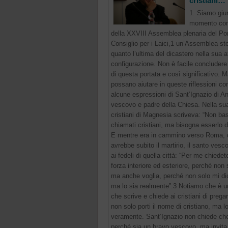
cristiani…
1. Siamo giun
momento con
della XXVIII Assemblea plenaria del Pon
Consiglio per i Laici,1 un’Assemblea sto
quanto l’ultima del dicastero nella sua a
configurazione. Non è facile concludere
di questa portata e così significativo. M
possano aiutare in queste riflessioni co
alcune espressioni di Sant’Ignazio di An
vescovo e padre della Chiesa. Nella sua
cristiani di Magnesia scriveva: “Non ba
chiamati cristiani, ma bisogna esserlo d
E mentre era in cammino verso Roma, 
avrebbe subito il martirio, il santo ves
ai fedeli di quella città: “Per me chiedet
forza interiore ed esteriore, perché non s
ma anche voglia, perché non solo mi dic
ma lo sia realmente”.3 Notiamo che è 
che scrive e chiede ai cristiani di prega
non solo porti il nome di cristiano, ma lo
veramente. Sant’Ignazio non chiede ch
perché sia un bravo vescovo, ma invita