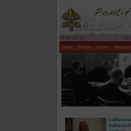
IT
EN
ES
FR
Home
Profilo
Eventi
Associaz
L’affascina
bellezza di