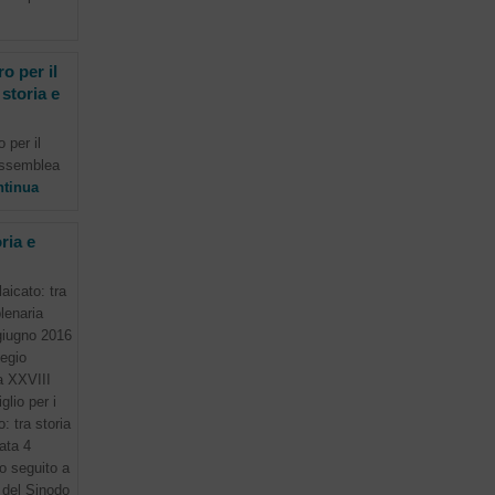
o per il
 storia e
 per il
 Assemblea
tinua
ria e
aicato: tra
lenaria
giugno 2016
legio
a XXVIII
lio per i
o: tra storia
ata 4
o seguito a
 del Sinodo