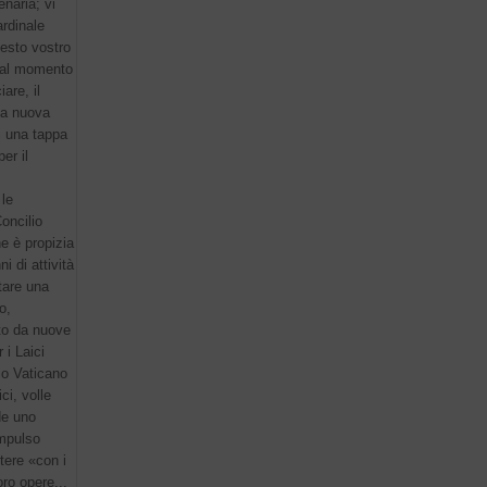
naria; vi
ardinale
uesto vostro
 dal momento
are, il
na nuova
i una tappa
er il
le
Concilio
ne è propizia
i di attività
tare una
o,
to da nuove
 i Laici
io Vaticano
ci, volle
de uno
impulso
stere «con i
oro opere...