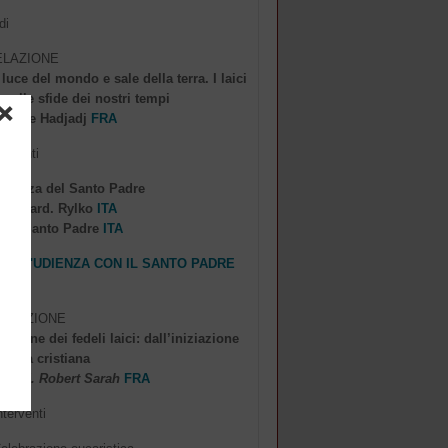
di
RELAZIONE
luce del mondo e sale della terra. I laici
te alle sfide dei nostri tempi
Fabrice Hadjadj
FRA
terventi
dienza del Santo Padre
 del card. Rylko
ITA
 del Santo Padre
ITA
DELL'UDIENZA CON IL SANTO PADRE
 RELAZIONE
azione dei fedeli laici: dall’iniziazione
turità cristiana
 Card. Robert Sarah
FRA
nterventi