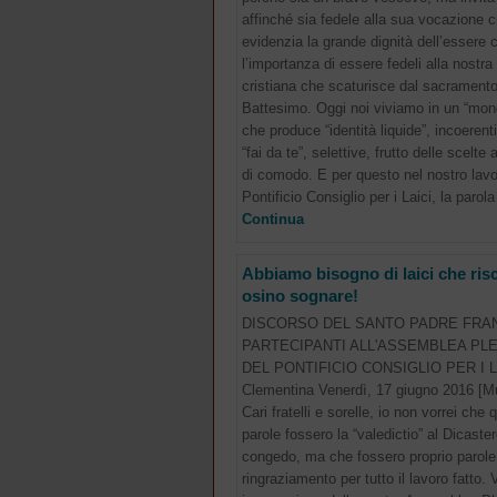
affinché sia fedele alla sua vocazione c
evidenzia la grande dignità dell’essere c
l’importanza di essere fedeli alla nostra 
cristiana che scaturisce dal sacramento
Battesimo. Oggi noi viviamo in un “mond
che produce “identità liquide”, incoerenti
“fai da te”, selettive, frutto delle scelte a
di comodo. E per questo nel nostro lavo
Pontificio Consiglio per i Laici, la parola 
Continua
Abbiamo bisogno di laici che ris
osino sognare!
DISCORSO DEL SANTO PADRE FRA
PARTECIPANTI ALL'ASSEMBLEA PL
DEL PONTIFICIO CONSIGLIO PER I LA
Clementina Venerdì, 17 giugno 2016 [M
Cari fratelli e sorelle, io non vorrei che 
parole fossero la “valedictio” al Dicastero
congedo, ma che fossero proprio parole
ringraziamento per tutto il lavoro fatto. 