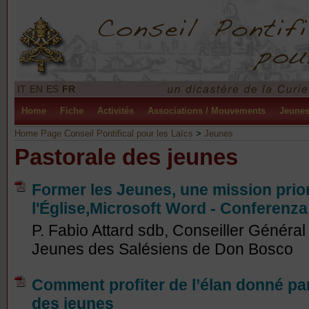
IT
EN
ES
FR
Home
Fiche
Activités
Associations / Mouvements
Jeune
Home Page Conseil Pontifical pour les Laïcs
>
Jeunes
Pastorale des jeunes
Former les Jeunes, une mission prior
l'Église,Microsoft Word - Conferenz
P. Fabio Attard sdb, Conseiller Général
Jeunes des Salésiens de Don Bosco
Comment profiter de l’élan donné par
des jeunes