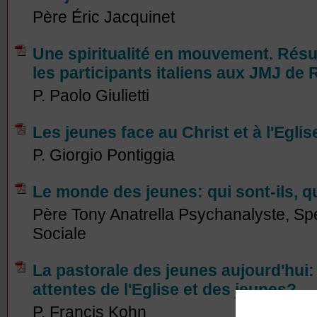
Père Éric Jacquinet
Une spiritualité en mouvement. Résu
les participants italiens aux JMJ de
P. Paolo Giulietti
Les jeunes face au Christ et à l'Eglis
P. Giorgio Pontiggia
Le monde des jeunes: qui sont-ils, q
Père Tony Anatrella Psychanalyste, Spé
Sociale
La pastorale des jeunes aujourd'hui:
attentes de l'Eglise et des jeunes?
P. Francis Kohn