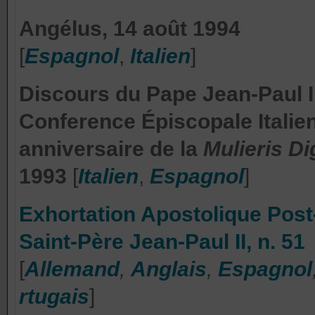
Angélus, 14 août 1994
[
Espagnol
,
Italien
]
Discours du Pape Jean-Paul I
Conference Épiscopale Italie
anniversaire de la
Mulieris D
1993
[
Italien
,
Espagnol
]
Exhortation Apostolique Pos
Saint-Père Jean-Paul II, n. 51
[
Allemand
,
Anglais
,
Espagnol
rtugais
]