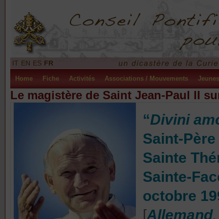
IT
EN
ES
FR
Home
Fiche
Activités
Associations / Mouvements
Jeune
Le magistère de Saint Jean-Paul II s
“
Divini amo
Saint-Père
Sainte Thér
Sainte-Face
octobre 19
[
Allemand