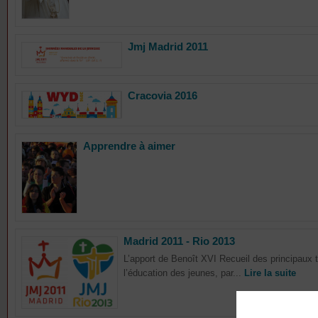
Jmj Madrid 2011
Cracovia 2016
Apprendre à aimer
Madrid 2011 - Rio 2013
L’apport de Benoît XVI Recueil des principaux t
l’éducation des jeunes, par...
Lire la suite