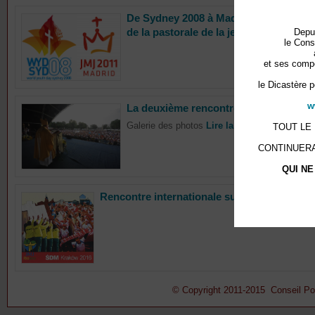
De Sydney 2008 à Madrid 2011 : La ren
de la pastorale de la jeunesse
Depu
le Cons
et ses compé
le Dicastère p
w
La deuxième rencontre de préparation
Galerie des photos
Lire la suite
TOUT LE
CONTINUERA
QUI NE
Rencontre internationale sur les JMJ Rio 2
© Copyright 2011-2015 Conseil Pont