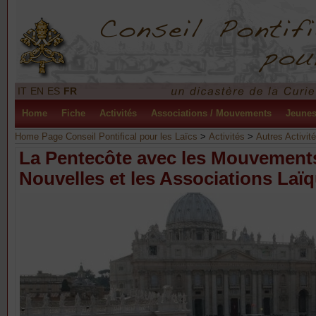
IT
EN
ES
FR
Home
Fiche
Activités
Associations / Mouvements
Jeune
Home Page Conseil Pontifical pour les Laïcs
>
Activités
>
Autres Activit
La Pentecôte avec les Mouvemen
Nouvelles et les Associations Laï