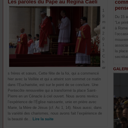
Les paroles du Pape au Regina Caeli
comm
pensé
1
9
Du 15 a
m
“Le prin
ai
à Rome 
2
l’occasi
0
mouveme
1
associa
3
la plac
C
secrétai
h
er
GALER
s frères et sœurs, Cette fête de la foi, qui a commencé
hier avec la Veillée et qui a atteint son sommet ce matin
dans l’Eucharistie, est sur le point de se conclure. Une
Pentecôte renouvelée qui a transformé la place Saint-
Pierre en un Cénacle à ciel ouvert. Nous avons revécu
l’expérience de l’Église naissante, unie en prière avec
Marie, la Mère de Jésus (cf. Ac 1, 14). Nous aussi, dans
la variété des charismes, nous avons fait l’expérience de
la beauté de...
Lire la suite