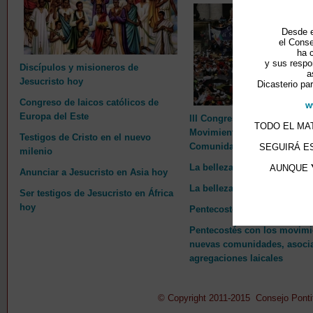
Desde e
el Conse
ha 
y sus respo
Discípulos y misioneros de
a
Jesucristo hoy
Dicasterio par
Congreso de laicos católicos de
w
Europa del Este
III Congreso Mundial de los
TODO EL MAT
Movimientos Eclesiales y la
Testigos de Cristo en el nuevo
Comunidades
SEGUIRÁ E
milenio
La belleza de ser cristiano
AUNQUE
Anunciar a Jesucristo en Asia hoy
La belleza de ser cristiano
Ser testigos de Jesucristo en África
hoy
Pentecostés 1998
Pentecostés con los movimi
nuevas comunidades, asoci
agregaciones laicales
© Copyright 2011-2015 Consejo Pontifi