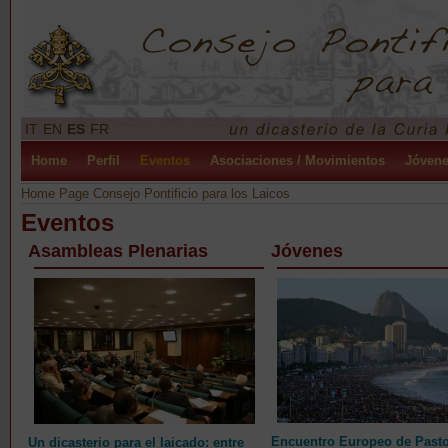
IT
EN
ES
FR
Home
Perfil
Eventos
Asociaciones / Movimientos
Jóven
Home Page Consejo Pontificio para los Laicos
Eventos
Asambleas Plenarias
Jóvenes
Encuentro Europeo de Pasto
Un dicasterio para el laicado: entre