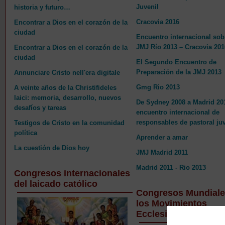
Juvenil
historia y futuro…
Cracovia 2016
­­­­­­­­Encontrar a Dios en el corazón de la
ciudad
Encuentro internacional sob
JMJ Río 2013 – Cracovia 201
Encontrar a Dios en el corazón de la
ciudad
El Segundo Encuentro de
Preparación de la JMJ 2013
Annunciare Cristo nell'era digitale
Gmg Rio 2013
A veinte años de la Christifideles
laici: memoria, desarrollo, nuevos
De Sydney 2008 a Madrid 201
desafíos y tareas
encuentro internacional de
responsables de pastoral juv
Testigos de Cristo en la comunidad
política
Aprender a amar
La cuestión de Dios hoy
JMJ Madrid 2011
Madrid 2011 - Rio 2013
Congresos internacionales
del laicado católico
Congresos Mundiale
los Movimientos
Ecclesiales