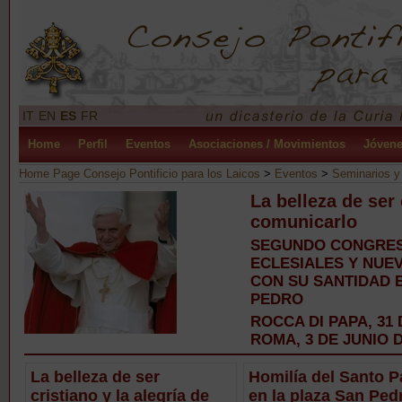
IT
EN
ES
FR
Home
Perfil
Eventos
Asociaciones / Movimientos
Jóven
Home Page Consejo Pontificio para los Laicos
>
Eventos
>
Seminarios y
La belleza de ser 
comunicarlo
SEGUNDO CONGRES
ECLESIALES Y NUE
CON SU SANTIDAD B
PEDRO
ROCCA DI PAPA, 31 D
ROMA, 3 DE JUNIO D
La belleza de ser
Homilía del Santo P
cristiano y la alegría de
en la plaza San Ped