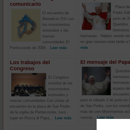
comunicarlo
Plaza de
Pedro Sáb
El encuentro de
junio de 
Benedicto XVI con
Queridos
los movimientos
hermanos
eclesiales y las
hermanas: Habéis venido re
nuevas
en gran número esta tarde a l
comunidades El
más
Pentecostés de 2006...
Leer más
El mensaje del Pap
Los trabajos del
Congreso
Querido
hermanos
El Congreso
hermanas:
mundial de los
espera de
movimientos
encuentro,
eclesiales y
para el sábado 3 de junio en 
nuevas comunidades Con vistas al
de San Pedro, con los miemb
encuentro en la plaza de San Pedro
más de cien Movimientos ecl
de la vigilia de Pentecostés, tuvo
nuevas...
Leer más
lugar en Rocca di Papa,...
Leer más