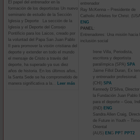
El papel del entrenador en la
entrenador
formación de los deportistas Un nuevo
Ray McKenna – Presidente de
seminario de estudio de la Sección
Catholic Athletes for Christ. (US
Iglesia y Deporte La sección de la
ENG
Iglesia y el Deporte del Consejo
PANEL
:
Pontificio para los Laicos, creado por
Entrenadores: Una misión hacia 
la voluntad del Papa San Juan Pablo
inclusión social
II para promover la visión cristiana del
Irene Villa, Periodista,
deporte y extender en todo el mundo
escritora y deportista
el mensaje de Cristo a través del
paralímpica (SPA)
SPA
deporte, ha superado ya sus diez
Jaime Fillol Duran, Ex ten
años de historia. En los últimos años,
y entrenador profesional.
la Santa Sede se ha comprometido de
(CHI)
SPA
manera significativa a la...
Leer más
Kennedy D’Silva, Director
la Fundación Juan Pablo I
para el deporte – Goa, Ind
(IND)
ENG
Sandra Allen Craig, Direct
de Future in Youth – Timo
Oriental
(AUS)
EN
G
PP
T
PPT2