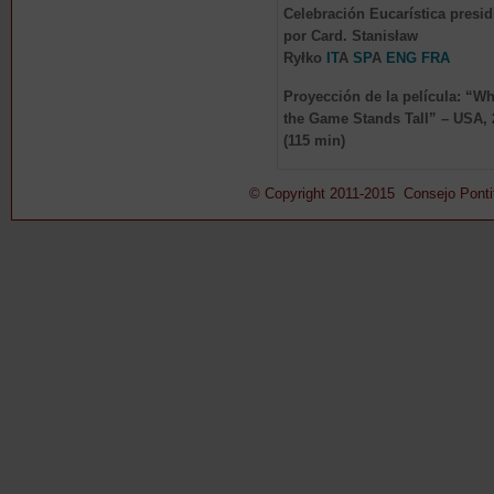
Celebración Eucarística presid
por Card. Stanisław
Ryłko
IT
A
SP
A
ENG
FRA
Proyección de la película: “W
the Game Stands Tall” – USA,
(115 min)
© Copyright 2011-2015 Consejo Pontifi