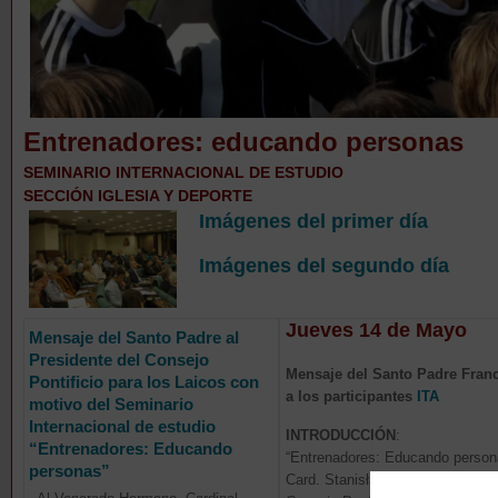
Entrenadores: educando personas
SEMINARIO INTERNACIONAL DE ESTUDIO
SECCIÓN IGLESIA Y DEPORTE
Imágenes del primer día
Imágenes del segundo día
Jueves 14 de Mayo
Mensaje del Santo Padre al
Presidente del Consejo
Mensaje del Santo Padre Fran
Pontificio para los Laicos con
a los participantes
ITA
motivo del Seminario
Internacional de estudio
INTRODUCCIÓN
:
“Entrenadores: Educando
“Entrenadores: Educando person
personas”
Card. Stanisław Ryłko, President