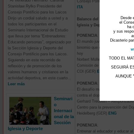
Al Venerado Hermano Cardinal
Consejo Pontificio para los Laic
Stanisław Ryłko Presidente del
ITA
Consejo Pontificio para los Laicos
Desde e
Dirijo un cordial saludo a usted y a
Balance del trabajo de la Secc
el Conse
todos los participantes en el
Iglesia y Deporte: 2004-2015
ha 
Seminario Internacional de Estudio
y sus respo
PONENCIA
:
a
que lleva por tema “Entrenadores:
Dicasterio par
El mundo juvenil y el deporte: un
Educando personas”, organizado por
binomio que desafía al entrenado
la Sección Iglesia y Deporte del
w
hoy
Consejo Pontificio para los Laicos.
TODO EL MAT
Norbert Müller, Miembro de la
Siguiendo en este recorrido de
Comisión de Educación y Cultura
reflexión y de promoción de los
SEGUIRÁ E
COI (GER)
ENG
valores humanos y cristianos en la
AUNQUE
actividad deportiva, en este cuarto...
PONENCIA
:
Leer más
El desafío más grande. Formaci
contra el doping
Seminari
Gerhard Treutlein – Responsable
o
Centro para la prevención del Do
Internaci
Heidelberg (GER)
ENG
onal de la
Sección
PONENCIA
:
Iglesia y Deporte
Entrenar al educador y educar al