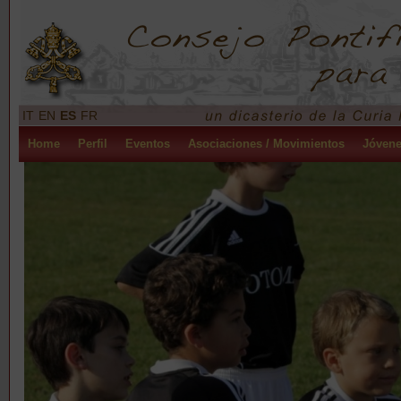
IT
EN
ES
FR
Home
Perfil
Eventos
Asociaciones / Movimientos
Jóven