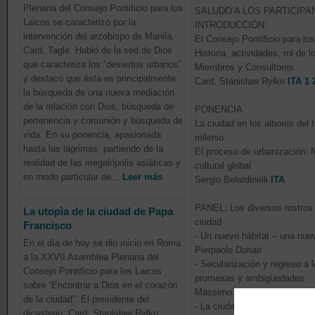
Plenaria del Consejo Pontificio para los
SALUDO A LOS PARTICIPA
Laicos se caracterizó por la
INTRODUCCIÓN:
intervención del arzobispo de Manila,
El Consejo Pontificio para lo
Card. Tagle. Habló de la sed de Dios
Historia, actividades, rol de l
que caracteriza los “desiertos urbanos”
Miembros y Consultores
y destacó que ésta es principalmente
Card. Stanisław Ryłko
ITA 1
la búsqueda de una nueva mediación
de la relación con Dios, búsqueda de
PONENCIA
pertenencia y comunión y búsqueda de
La ciudad en los albores del t
vida. En su ponencia, apasionada
milenio.
hasta las lágrimas, partiendo de la
El proceso de urbanización:
realidad de las megalópolis asiáticas y
cultural global
en modo particular de...
Leer más
Sergio Belardinelli
ITA
PANEL: Los diversos rostros 
La utopìa de la ciudad de Papa
ciudad
Francisco
- Un nuevo hábitat – una nue
En el día de hoy se dio inicio en Roma
Pierpaolo Donati
a la XXVII Asamblea Plenaria del
- Secularización y regreso a l
Consejo Pontificio para los Laicos
promesas y ambigüedades
sobre “Encontrar a Dios en el corazón
Massimo Introvigne
ITA
de la ciudad”. El presidente del
- La ciudad entre oportunidad
dicasterio, Card. Stanisław Ryłko,