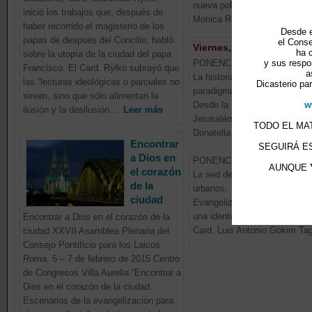
nueva pobreza
inició los trabajos que, después de
Monica Ruffa
haber recorrido el magisterio de los
Desde e
papas de después del Concilio, habló
el Conse
Viernes, 6 de febrero
ha 
sobre la utopía de la ciudad del papa
y sus respo
PONENCIA
Francisco. El Card. Ryłko subrayó que
a
La historia de la salvación y e
las “lecturas ideológicas o parciales no
Dicasterio par
paradigma de la ciudad.
sirven, sino que sólo alimentan la
w
Desde la Babel del Génesis h
ilusión y la desilusión....
Leer más
Jerusalén del Apocalipsis
TODO EL MAT
Donatella Scaiola
Encontrar
SEGUIRÁ E
a Dios en
PONENCIA
AUNQUE
el corazón
La sed de Dios en los desier
de la
urbanos.
ciudad
Evangelizar un pueblo en bú
una identidad
Encontrar a Dios en el corazón de la
Card. Luis Antonio Gokim Ta
ciudad XXVII Asamblea Plenaria del
Consejo Pontificio para los Laicos
Roma, 5 – 7 de febrero de 2015 Centro
de Congresos Villa Aurelia “Encontrar a
Dios en el corazón de la ciudad.
Escenarios de la evangelización para