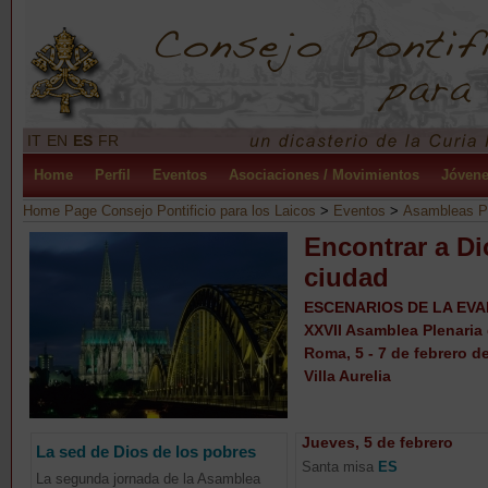
IT
EN
ES
FR
Home
Perfil
Eventos
Asociaciones / Movimientos
Jóven
Home Page Consejo Pontificio para los Laicos
>
Eventos
>
Asambleas Pl
­­­­­­­­Encontrar
ciudad
ESCENARIOS DE LA EVA
XXVII Asamblea Plenaria 
Roma, 5 - 7 de febrero d
Villa Aurelia
Jueves, 5 de febrero
La sed de Dios de los pobres
Santa misa
ES
La segunda jornada de la Asamblea