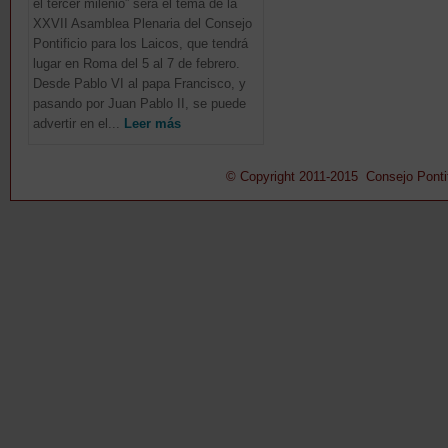
el tercer milenio” será el tema de la
XXVII Asamblea Plenaria del Consejo
Pontificio para los Laicos, que tendrá
lugar en Roma del 5 al 7 de febrero.
Desde Pablo VI al papa Francisco, y
pasando por Juan Pablo II, se puede
advertir en el...
Leer más
© Copyright 2011-2015 Consejo Pontifi