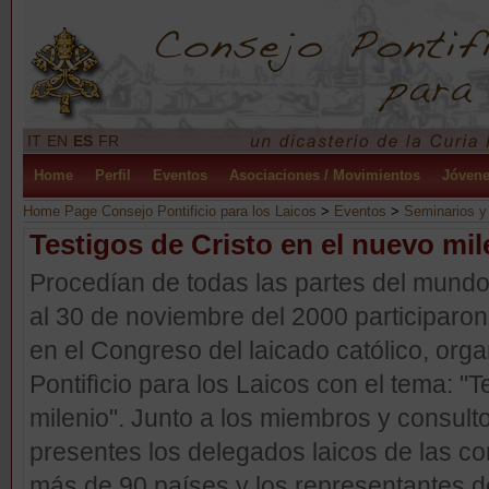
IT
EN
ES
FR
Home
Perfil
Eventos
Asociaciones / Movimientos
Jóven
Home Page Consejo Pontificio para los Laicos
>
Eventos
>
Seminarios y
Testigos de Cristo en el nuevo mil
Procedían de todas las partes del mundo
al 30 de noviembre del 2000 participar
en el Congreso del laicado católico, org
Pontifìcio para los Laicos con el tema: "
milenio". Junto a los miembros y consult
presentes los delegados laicos de las c
más de 90 países y los representantes d