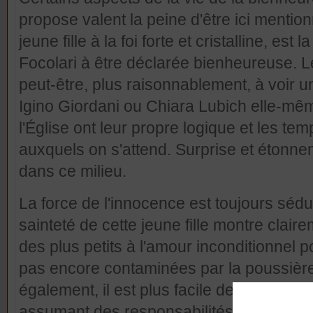
propose valent la peine d'être ici menti
jeune fille à la foi forte et cristalline, 
Focolari à être déclarée bienheureuse. Le
peut-être, plus raisonnablement, à voir
Igino Giordani ou Chiara Lubich elle-mê
l'Église ont leur propre logique et les te
auxquels on s'attend. Surprise et étonne
dans ce milieu.
La force de l'innocence est toujours sédu
sainteté de cette jeune fille montre clair
des plus petits à l'amour inconditionnel 
pas encore contaminées par la poussière
également, il est plus facile de reconnaît
assumant des responsabilités, il est inév