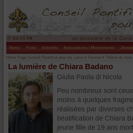
IT
EN
ES
FR
Home
Fiche
Activités
Associations / Mouvements
Jeune
Home Page Conseil Pontifical pour les Laïcs
>
Femme
>
Thème du mois
La lumière de Chiara Badano
Giulia Paola di Nicola
Peu nombreux sont ceux 
moins à quelques fragme
réalisées par diverses ch
béatification de Chiara B
jeune fille de 19 ans mo