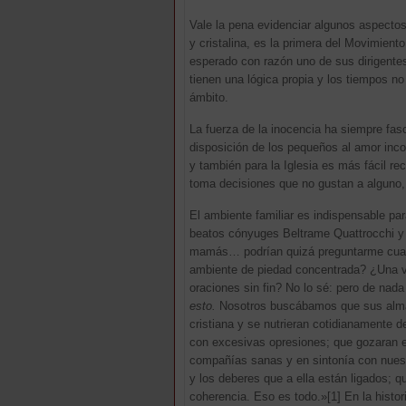
Vale la pena evidenciar algunos aspectos
y cristalina, es la primera del Movimien
esperado con razón uno de sus dirigentes
tienen una lógica propia y los tiempos n
ámbito.
La fuerza de la inocencia ha siempre fa
disposición de los pequeños al amor inc
y también para la Iglesia es más fácil r
toma decisiones que no gustan a alguno,
El ambiente familiar es indispensable pa
beatos cónyuges Beltrame Quattrocchi y pa
mamás… podrían quizá preguntarme cual e
ambiente de piedad concentrada? ¿Una vid
oraciones sin fin? No lo sé: pero de nad
esto.
Nosotros buscábamos que sus almas, 
cristiana y se nutrieran cotidianamente d
con excesivas opresiones; que gozaran el
compañías sanas y en sintonía con nuestr
y los deberes que a ella están ligados; q
coherencia. Eso es todo.»
[1] En la histo