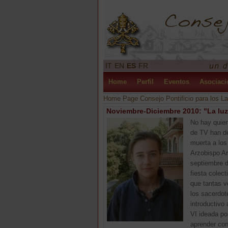
IT
EN
ES
FR
Home
Perfil
Eventos
Asociaci
Home Page Consejo Pontificio para los La
Noviembre-Diciembre 2010: "La lu
No hay quien
de TV han de
muerta a los
Arzobispo An
septiembre d
fiesta colec
que tantas v
los sacerdot
introductivo 
VI ideada po
aprender con