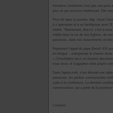
formation chrétienne n'est pas une pure ac
plus un pur exercice intellectuel. Elle nou
Plus tôt dans la journée, Mgr. Josef Cleme
à s’approprier et à se familiariser avec l
réalité. "Maintenant, dira-t-il, c'est à no
réalité dans la vie de nos Eglises, de no
paroisses, dans nos mouvements ecclés
Reprenant l’appel du pape Benoît XVI aux
en Afrique ...entreprends le chemin d'une
«
Christfideles laici
» et d'autres documen
nous lever, et d’apporter notre propre co
Dans l'après-midi, s’est déroulé une table
paroisses, les petites communautés chréti
suite à la conférence. La dernière confé
camerounaise, qui a parlé de la jeunesse
Contacts: