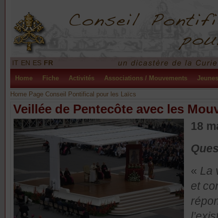
IT
EN
ES
FR
Home
Fiche
Activités
Associations / Mouvements
Jeune
Home Page Conseil Pontifical pour les Laïcs
Veillée de Pentecôte avec les Mo
18 m
Ques
«
La 
et co
répon
l’exi