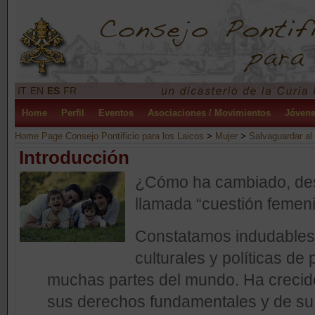
IT
EN
ES
FR
Home
Perfil
Eventos
Asociaciones / Movimientos
Jóven
Home Page Consejo Pontificio para los Laicos
>
Mujer
>
Salvaguardar al
Introducción
¿Cómo ha cambiado, des
llamada “cuestión femen
Constatamos indudables 
culturales y políticas de
muchas partes del mundo. Ha crecid
sus derechos fundamentales y de su