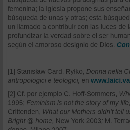
femenina; la Iglesia propone sus enseña
búsqueda de unas y otras; esta búsqued
un llamado a contribuir con las luces de
profundizar la verdad sobre el ser human
según el amoroso designio de Dios.
Con
[1] Stanisław Card. Ryłko,
Donna nella C
antropologici e teologici,
en
www.laici.va
[2] Cf. por ejemplo C. Hoff-Sommers,
Who
1995;
Feminism is not the story of my life
Crittenden,
What our Mothers didn’t tell u
Bright @ home,
New York 2003
;
M. Terra
donne,
Milano 2007
.