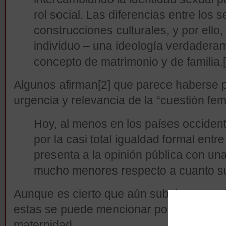
rol social. Las diferencias entre los
construcciones culturales, y por ello,
individuo – una ideología verdaderam
concepto de matrimonio y de familia.
Algunos afirman
[2] que parece haberse 
urgencia y relevancia de la “cuestión fe
Hoy, al menos en los países occident
por la casi total igualdad formal ent
presenta a la opinión pública con un
mucho menores respecto a cuanto s
Aunque es cierto que aún subsisten muc
estas se puede mencionar por ejemplo la 
maternidad.