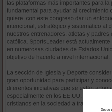
las plataformas más importantes para la 
fundamental para ayudar al crecimiento 
quiere con este congreso dar un enfoqu
intencional, estratégico y sistemático al
nuestros entrenadores, atletas y padres 
católica. SportsLeader está actualmente 
en numerosas ciudades de Estados Unido
objetivo de hacerlo a nivel internacional.
La sección de Iglesia y Deporte consider
gran oportunidad para participar y cono
diferentes iniciativas que se están adop
especialmente en los EE.UU. para promo
cristianos en la sociedad a través del de
Desde e