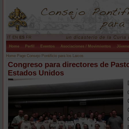
IT
EN
ES
FR
Home
Perfil
Eventos
Asociaciones / Movimientos
Jóven
Home Page Consejo Pontificio para los Laicos
Congreso para directores de Pasto
Estados Unidos