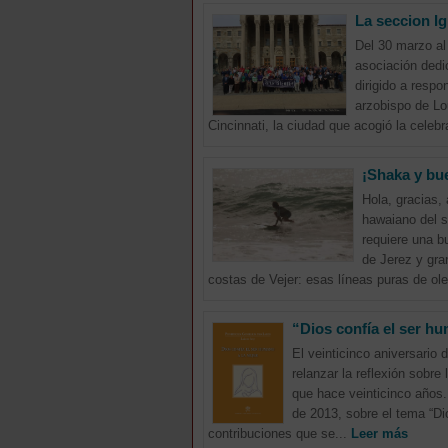
La seccion I
Del 30 marzo al 
asociación dedi
dirigido a respo
arzobispo de Lo
Cincinnati, la ciudad que acogió la celebr
¡Shaka y bue
Hola, gracias, 
hawaiano del s
requiere una bu
de Jerez y gra
costas de Vejer: esas líneas puras de ole
“Dios confía el ser h
El veinticinco aniversario 
relanzar la reflexión sobr
que hace veinticinco años.
de 2013, sobre el tema “Di
contribuciones que se...
Leer más