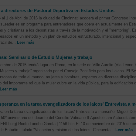
a directores de Pastoral Deportiva en Estados Unidos
al 1 de Abril de 2016 la ciudad de Cincinnati acogerá el primer Congreso Inte
tsLeader es un programa para entrenadores que opera en actualmente en Est
 y cristianas a los deportistas a través de la motivación y el "mentoring". Es
resados ​​en un método y un plan de estudios estructurado, intencional y espec
fácil de...
Leer más
nsa: Seminario de Estudio Mujeres y trabajo
ciembre de 2015 tendrá lugar en Roma, en la sede de Villa Aurelia (Via Leone X
“Mujeres y trabajo” organizado por el Consejo Pontificio para los Laicos. El Se
rsonas de todo el mundo, mujeres y hombres, expertos en diversas disciplina
 del importante rol que la mujer cubre en la vida pública, para la edificació
Leer más
esperanza en la tarea evangelizadora de los laicos' Entrevista 
nza en la tarea evangelizadora de los laicos' Entrevista a monseñor Miguel De
el 50º aniversario del decreto del Concilio Vaticano II Apostolicam Actuositate
ZENIT.org) Rocío Lancho García | 1156 hits El 10 de noviembre de 2015 se ce
de Estudio titulada "Vocación y misión de los laicos. Cincuenta...
Leer más