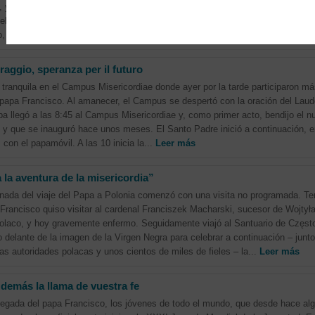
a, y Benedicto XVI, hijo de Alemania. El papa Francisco, primer papa latinoame
eligió el silencio. No pronuncia palabra alguna, pero hace gestos muy signific
o, besa el palo de los ahorcamientos,...
Leer más
aggio, speranza per il futuro
tranquila en el Campus Misericordiae donde ayer por la tarde participaron más
 papa Francisco. Al amanecer, el Campus se despertó con la oración del Lau
pa llegó a las 8:45 al Campus Misericordiae y, como primer acto, bendijo el nu
 y que se inauguró hace unos meses. El Santo Padre inició a continuación, en
con el papamóvil. A las 10 inicia la...
Leer más
la aventura de la misericordia”
nada del viaje del Papa a Polonia comenzó con una visita no programada. Tem
rancisco quiso visitar al cardenal Franciszek Macharski, sucesor de Wojtył
polaco, y hoy gravemente enfermo. Seguidamente viajó al Santuario de Częs
 delante de la imagen de la Virgen Negra para celebrar a continuación – junt
s autoridades polacas y unos cientos de miles de fieles – la...
Leer más
 demás la llama de vuestra fe
legada del papa Francisco, los jóvenes de todo el mundo, que desde hace al