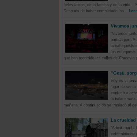
fieles laicos, de la familia y de la vida
Después de haber completado los...
Lee
Vivamos jun
“Vivamos junto
partida para P
la catequesis 
las catequesis
que han recorrido las calles de Cracovia 
“Gesù, sorg
Hoy es la jorn
lugar de santa
confesó a ocho
la balaustrada
mañana. A continuación se trasladó al ce
La crueldad
“Arbeit macht 
exterminados t