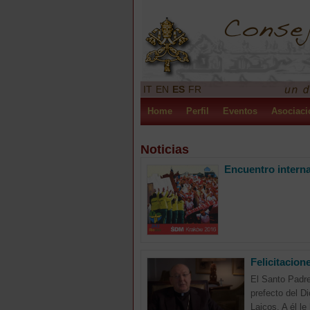
IT
EN
ES
FR
Home
Perfil
Eventos
Asociaci
Noticias
Encuentro interna
Felicitacion
El Santo Padre
prefecto del Di
Laicos. A él le