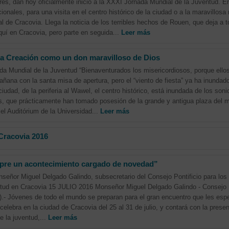
res, dan hoy oficialmente inicio a la XXXI Jornada Mundial de la Juventud. 
onales, para una visita en el centro histórico de la ciudad o a la maravillosa
 de Cracovia. Llega la noticia de los terribles hechos de Rouen, que deja a t
quí en Cracovia, pero parte en seguida...
Leer más
la Creación como un don maravilloso de Dios
a Mundial de la Juventud “Bienaventurados los misericordiosos, porque ellos 
añana con la santa misa de apertura, pero el “viento de fiesta” ya ha inund
iudad, de la periferia al Wawel, el centro histórico, está inundada de los son
s, que prácticamente han tomado posesión de la grande y antigua plaza del m
 el Auditórium de la Universidad...
Leer más
Cracovia 2016
pre un acontecimiento cargado de novedad”
or Miguel Delgado Galindo, subsecretario del Consejo Pontificio para los L
ntud en Cracovia 15 JULIO 2016 Monseñor Miguel Delgado Galindo - Consejo P
).- Jóvenes de todo el mundo se preparan para el gran encuentro que les esp
elebra en la ciudad de Cracovia del 25 al 31 de julio, y contará con la prese
e la juventud,...
Leer más