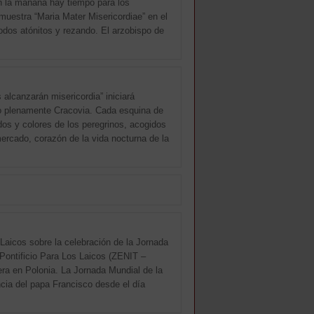
En la mañana hay tiempo para los
 muestra “Maria Mater Misericordiae” en el
odos atónitos y rezando. El arzobispo de
alcanzarán misericordia” iniciará
ado plenamente Cracovia. Cada esquina de
idos y colores de los peregrinos, acogidos
ercado, corazón de la vida nocturna de la
aicos sobre la celebración de la Jornada
ontificio Para Los Laicos (ZENIT –
era en Polonia. La Jornada Mundial de la
ncia del papa Francisco desde el día