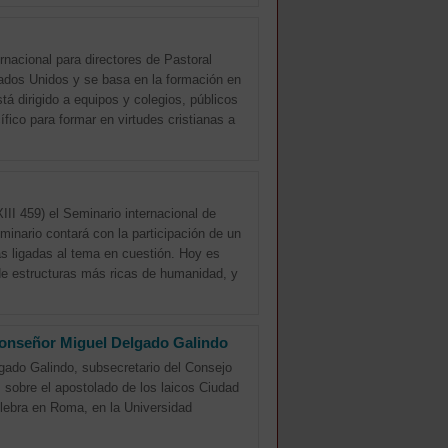
rnacional para directores de Pastoral
ados Unidos y se basa en la formación en
tá dirigido a equipos y colegios, públicos
ífico para formar en virtudes cristianas a
III 459) el Seminario internacional de
minario contará con la participación de un
s ligadas al tema en cuestión. Hoy es
n de estructuras más ricas de humanidad, y
a monseñor Miguel Delgado Galindo
lgado Galindo, subsecretario del Consejo
m sobre el apostolado de los laicos Ciudad
lebra en Roma, en la Universidad