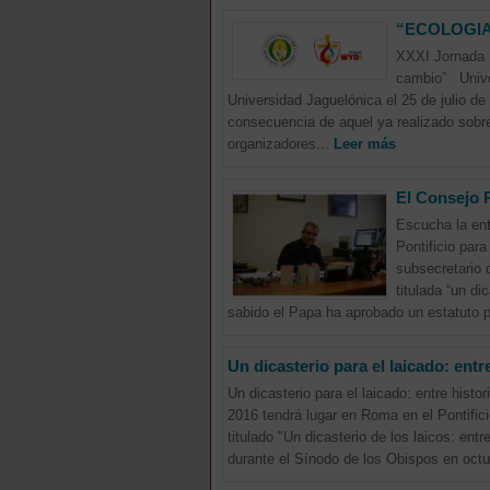
“ECOLOGIA 
XXXI Jornada 
cambio” Univer
Universidad Jaguelónica el 25 de julio de
consecuencia de aquel ya realizado sobre
organizadores...
Leer más
El Consejo P
Escucha la ent
Pontificio par
subsecretario 
titulada “un d
sabido el Papa ha aprobado un estatuto p
Un dicasterio para el laicado: entre
Un dicasterio para el laicado: entre hist
2016 tendrá lugar en Roma en el Pontifici
titulado "Un dicasterio de los laicos: ent
durante el Sínodo de los Obispos en oct