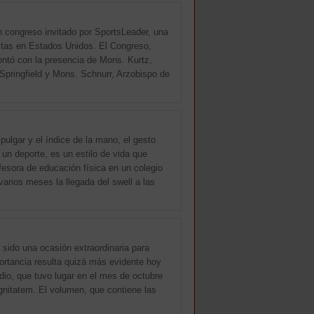
un congreso invitado por SportsLeader, una
istas en Estados Unidos. El Congreso,
 contó con la presencia de Mons. Kurtz,
 Springfield y Mons. Schnurr, Arzobispo de
 pulgar y el índice de la mano, el gesto
un deporte, es un estilo de vida que
ofesora de educación física en un colegio
varios meses la llegada del swell a las
a sido una ocasión extraordinaria para
portancia resulta quizá más evidente hoy
dio, que tuvo lugar en el mes de octubre
ignitatem. El volumen, que contiene las