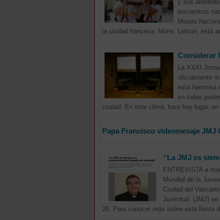
y sus alrededo
encuentros naci
Museo Nacional
la ciudad francesa, Mons. Lebrun, está a
Considerar 
La XXXI Jornad
oficialmente m
esta hermosa c
en todas parte
ciudad. En este clima, tuvo hoy lugar, en
Papa Francisco videomesaje JMJ 
“La JMJ es siem
ENTREVISTA a monseñ
Mundial de la Juve
Ciudad del Vaticano
Juventud (JMJ) se c
28. Para conocer más sobre esta fiesta d