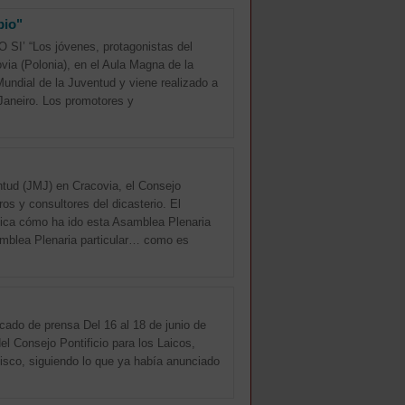
bio"
’ “Los jóvenes, protagonistas del
ia (Polonia), en el Aula Magna de la
Mundial de la Juventud y viene realizado a
Janeiro. Los promotores y
ntud (JMJ) en Cracovia, el Consejo
os y consultores del dicasterio. El
lica cómo ha ido esta Asamblea Plenaria
Asamblea Plenaria particular… como es
icado de prensa Del 16 al 18 de junio de
el Consejo Pontificio para los Laicos,
ancisco, siguiendo lo que ya había anunciado