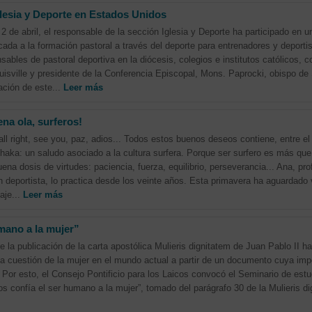
glesia y Deporte en Estados Unidos
2 de abril, el responsable de la sección Iglesia y Deporte ha participado en 
cada a la formación pastoral a través del deporte para entrenadores y deport
nsables de pastoral deportiva en la diócesis, colegios e institutos católicos,
uisville y presidente de la Conferencia Episcopal, Mons. Paprocki, obispo de
ación de este...
Leer más
na ola, surferos!
all right, see you, paz, adios... Todos estos buenos deseos contiene, entre el
haka: un saludo asociado a la cultura surfera. Porque ser surfero es más que 
ena dosis de virtudes: paciencia, fuerza, equilibrio, perseverancia... Ana, pr
n deportista, lo practica desde los veinte años. Esta primavera ha aguardado 
aje...
Leer más
umano a la mujer”
de la publicación de la carta apostólica Mulieris dignitatem de Juan Pablo II h
e la cuestión de la mujer en el mundo actual a partir de un documento cuya im
 Por esto, el Consejo Pontificio para los Laicos convocó el Seminario de estu
os confía el ser humano a la mujer”, tomado del parágrafo 30 de la Mulieris d