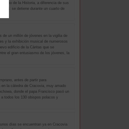
ricano de la Historia, a diferencia de sus
ativos: se detiene durante un cuarto de
 de un millón de jóvenes en la vigilia de
des y la exhibición musical de numerosos
evo edificio de la Cáritas que se
tre el gran entusiasmo de los jóvenes, la
prano, antes de partir para
a en la cátedra de Cracovia, muy amado
tochowa, donde el papa Francisco pasó un
o a todos los 130 obispos polacos y
gunos días se encuentran ya en Cracovia