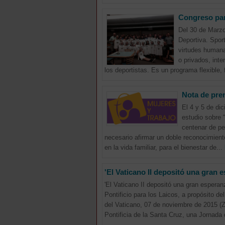
Congreso par
Del 30 de Marzo 
Deportiva. Spor
virtudes humanas
o privados, inte
los deportistas. Es un programa flexible, 
Nota de pre
El 4 y 5 de di
estudio sobre 
centenar de pe
necesario afirmar un doble reconocimiento
en la vida familiar, para el bienestar de...
'El Vaticano II depositó una gran 
'El Vaticano II depositó una gran espera
Pontificio para los Laicos, a propósito d
del Vaticano, 07 de noviembre de 2015 (
Pontificia de la Santa Cruz, una Jornada 