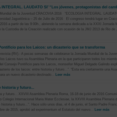
INTEGRAL. LAUDATO SI’ “Los jóvenes, protagonistas del cam
Mundial de la Juventud CRACOVIA 2016 “ECOLOGIA INTEGRAL. LAUDATO SI
sidad Jaguelónica – 25 de Julio de 2016 El congreso tendrá lugar en Cracov
 2016 a partir de las 9:00h., abriendo la semana dedicada a la XXXI Jornada 
 la Custodia de la Creación realizado con ocasión de la JMJ 2013 de Rio de 
ontificio para los Laicos: un dicasterio que se transforma
revista (RV).- A pocas semanas de celebrarse la Jornada Mundial de la Juve
a los Laicos tuvo su Asamblea Plenaria en la que participaron todos los miembr
del Consejo Pontificio para los Laicos, monseñor Miguel Delgado Galindo exp
icasterio de los laicos: entre historia y futuro…”. “Esta era ciertamente una 
ara un nuevo dicasterio destinado...
Leer más
 historia y futuro...
oria y futuro... XXVIII Asamblea Plenaria Roma, 16-18 de junio de 2016 Comun
o Colegio Internacional Maria Mater Ecclesiae, la XXVIII Asamblea Plenaria d
re historia y futuro...". Hace sólo unos días, el 4 de junio, el Santo Padre Fr
ubre de 2015, aprobó ad experimentum el Estatuto del nuevo...
Leer más