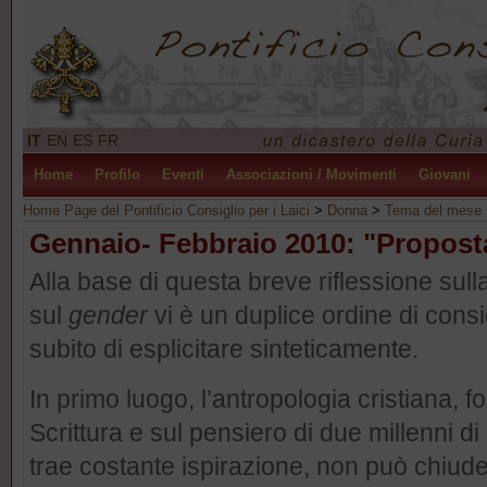
IT
EN
ES
FR
Home
Profilo
Eventi
Associazioni / Movimenti
Giovani
Home Page del Pontificio Consiglio per i Laici
>
Donna
>
Tema del mese
Gennaio- Febbraio 2010: "Proposta
Alla base di questa breve riflessione su
sul
gender
vi è un duplice ordine di cons
subito di esplicitare sinteticamente.
In primo luogo, l’antropologia cristiana, f
Scrittura e sul pensiero di due millenni d
trae costante ispirazione, non può chiude