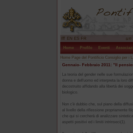
IT
EN
ES
FR
Home
Profilo
Eventi
Associaz
Home Page del Pontificio Consiglio per i L
Gennaio- Febbraio 2011: "Il pensie
La teoria del gender nelle sue formulazioni
donna e dell'uomo ed interpreta la loro d
decostruito affidando alla libertà dei sog
biologico.
Non c'è dubbio che, sul piano della diffu
al livello della riflessione propriamente f
che qui si cercherà di analizzare sintetic
aspetti positivi ed i limiti intrinseci(1).