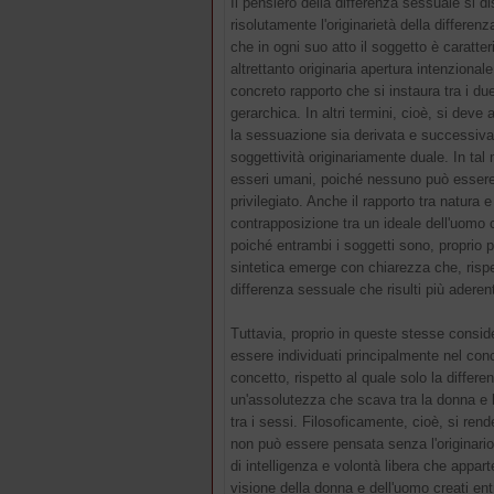
Il pensiero della differenza sessuale si 
risolutamente l'originarietà della differen
che in ogni suo atto il soggetto è caratte
altrettanto originaria apertura intenzional
concreto rapporto che si instaura tra i d
gerarchica. In altri termini, cioè, si dev
la sessuazione sia derivata e successiva,
soggettività originariamente duale. In tal 
esseri umani, poiché nessuno può essere 
privilegiato. Anche il rapporto tra natura e 
contrapposizione tra un ideale dell'uomo c
poiché entrambi i soggetti sono, proprio 
sintetica emerge con chiarezza che, rispett
differenza sessuale che risulti più aderen
Tuttavia, proprio in queste stesse consid
essere individuati principalmente nel con
concetto, rispetto al quale solo la differ
un'assolutezza che scava tra la donna e 
tra i sessi. Filosoficamente, cioè, si r
non può essere pensata senza l'originario 
di intelligenza e volontà libera che appar
visione della donna e dell'uomo creati ent