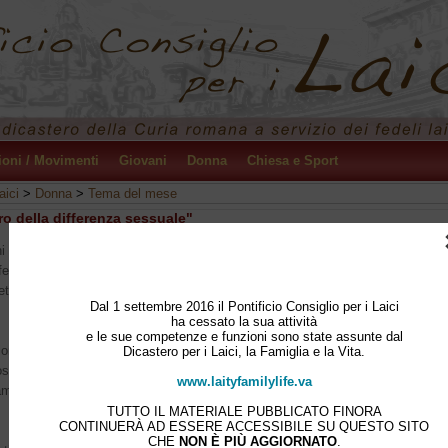
ioni / Movimenti
Giovani
Donna
Chiesa e Sport
aici
>
Donna
>
Tema del mese
ro della differenza sessuale"
 radicali nega qualsiasi significato propriamente umano all'originario differire 
ifferenza come un puro costrutto socio-culturale che, in quanto tale, può esser
getti la scelta della personale identità sessuale, completamente indipendente d
Dal 1 settembre 2016 il Pontificio Consiglio per i Laici
ha cessato la sua attività
e le sue competenze e funzioni sono state assunte dal
sione nell'opinione pubblica, questo approccio sia sicuramente il più conosciut
Dicastero per i Laici, la Famiglia e la Vita.
ilosofica, non risulta meno rilevante il cosiddetto pensiero della differenza sess
www.laityfamilylife.va
amente, facendo riferimento alla formulazione di Luce Irigaray, per individuarne
TUTTO IL MATERIALE PUBBLICATO FINORA
CONTINUERÀ AD ESSERE ACCESSIBILE SU QUESTO SITO
CHE
NON È PIÙ AGGIORNATO
.