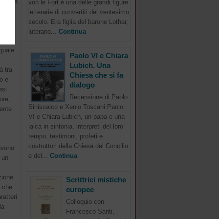
afferma
von le Fort è una delle grandi figure
nifica
letterarie di convertiti del ventesimo
di una
secolo. Era figlia del barone Lothar,
gni
luterano...
Continua
 quale
Paolo VI e Chiara
Lubich. Una
à tra
Chiesa che si fa
o e
dialogo
asi
Recensione di Paolo
ore,
Siniscalco e Xenio Toscani Paolo
mente
VI e Chiara Lubich, un papa e una
laica in sintonia, interpreti del loro
tempo, testimoni, profeti e
costruttori della Chiesa del Concilio
devono
e del...
Continua
 un
zione
Scrittrici mistiche
o che
europee
ratteri
Colloquio con
la
Francesco Santi,