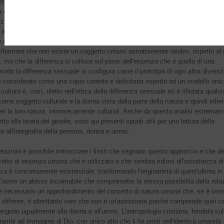
distingue drasticamente dalla teoria del gender già nelle sue premesse poiché 
za che è iscritta nel corpo senza il quale l'essere umano è impensabile. Ciò sig
rizzato dalla sua differente appartenenza sessuale che ha anche il significato 
e all'altro sesso, ovvero di una intrinseca relazionalità che è il fondamento di o
ue e che è orizzontale, ovvero escludente qualsiasi forma di subordinazione
e affermare che non esiste un soggetto umano astrattamente neutro, rispetto al
 ma che la differenza si colloca sul piano dell'essenza che è quella di una
modo la differenza sessuale si configura come il prototipo di ogni altra diversit
considerato come una copia carente e deficitaria rispetto ad un modello unic
cultura è, così, riletto nell'ottica della differenza sessuale ed è rifiutata qualsi
ome soggetto culturale e la donna vista dalla parte della natura e quindi inferi
per la loro natura, intrinsecamente culturali. Anche da questa analisi estrema
o alla teoria del gender, sono qui presenti spunti utili per una lettura della
te all'integralità della persona, donna e uomo.
erazioni è possibile rintracciare i limiti che segnano questo approccio e che 
cetto di essenza umana che è utilizzato e che sembra ridursi all'astrattezza di
enza è concretamente esistenziale, trasformando l'originarietà di quest'ultima in
l'uomo un abisso incolmabile che compromette la stessa possibilità della rela
ende necessario un approfondimento del concetto di natura umana che, se è ver
differire, è altrettanto vero che non è un'astrazione poiché comprende quei ca
tengono ugualmente alla donna e all'uomo. L'antropologia cristiana, fondata sul
rambi ad immagine di Dio, con unico atto che li ha posti nell'identica umanità