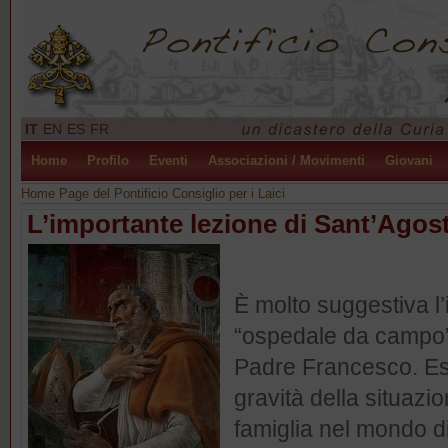
IT
EN
ES
FR
Home
Profilo
Eventi
Associazioni / Movimenti
Giovani
Home Page del Pontificio Consiglio per i Laici
L’importante lezione di Sant’Agost
È molto suggestiva l
“ospedale da campo”,
Padre Francesco. Es
gravità della situazi
famiglia nel mondo d