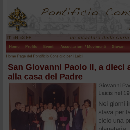
IT
EN
ES
FR
Home
Profilo
Eventi
Associazioni / Movimenti
Giovani
Home Page del Pontificio Consiglio per i Laici
San Giovanni Paolo II, a dieci 
alla casa del Padre
Giovanni Paol
Laicis nel 1
Nei giorni 
stava per la
cielo una p
planetarie.