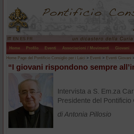
IT
EN
ES
FR
Home
Profilo
Eventi
Associazioni / Movimenti
Giovani
Home Page del Pontificio Consiglio per i Laici
>
Eventi
>
Eventi Giovani
“I giovani rispondono sempre all’i
Intervista a S. Em.za Car
Presidente del Pontificio 
di Antonia Pillosio