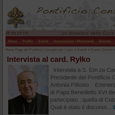
IT
EN
ES
FR
Home
Profilo
Eventi
Associazioni / Movimenti
Giovani
Home Page del Pontificio Consiglio per i Laici
>
Eventi
>
Eventi Giovani
Intervista al card. Ryłko
Intervista a S. Em.za Car
Presidente del Pontificio C
Antonia Pillosio Eminen
di Papa Benedetto XVI del
partecipato , quella di Co
Qual è stato il discorso...