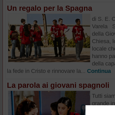
Un regalo per la Spagna
di S. E. 
Varela S
della Gio
Chiesa, l
locale ch
hanno par
della cap
la fede in Cristo e rinnovare la...
Continua
La parola ai giovani spagnoli
Tutti sia
grande i
Cristo. È