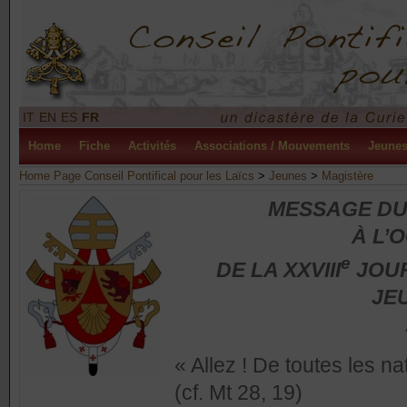
IT
EN
ES
FR
Home
Fiche
Activités
Associations / Mouvements
Jeune
Home Page Conseil Pontifical pour les Laïcs
>
Jeunes
>
Magistère
MESSAGE
DU
À L’
e
DE LA XXVIII
JOUR
JE
« Allez ! De toutes les na
(cf. Mt 28, 19)