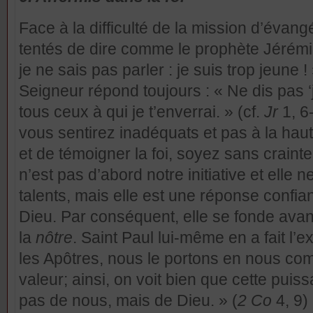
Face à la difficulté de la mission d’évang
tentés de dire comme le prophète Jérémie
je ne sais pas parler
: je suis trop jeune 
Seigneur répond toujours : « Ne dis pas ‘j
tous ceux à qui je t’enverrai. » (cf.
Jr
1, 6
vous sentirez inadéquats et pas à la hau
et de témoigner la foi, soyez sans crainte.
n’est pas d’abord notre initiative et ell
talents, mais elle est une réponse confia
Dieu. Par conséquent, elle se fonde avan
la
nôtre
. Saint Paul lui-même en a fait l’e
les Apôtres, nous le portons en nous c
valeur; ainsi, on voit bien que cette puis
pas de nous, mais de Dieu. » (
2 Co
4, 9)