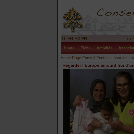
IT
EN
ES
FR
Home
Fiche
Activités
Associa
Home Page Conseil Pontifical pour les La
Regarder l’Europe aujourd’hui d’un