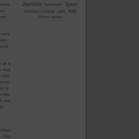
Janeiro
Sport
sieurs
Secrétaire
top
que
altre
Séminaire d'étude
otre
Éthique sportive
 notre
eures
avail
e de la
’était
celle
hemin,
ls le
veillé
ifs aux
té
s
illiers
. Cela