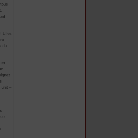
 tous
t,
ent
! Elles
ure
s du
 en
ue
joignez
us
 unit –
us
que
s