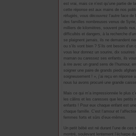
est vrai, mais ce n’est qu’une partie de l
cette réponse est aux mains de nos polit
réfugiés, vous découvrez l’autre face de 
des familles nombreuses venus de Syrie, 
milliers de kilomètres, souvent pieds nus,
difficultés et dangers, à la recherche d’u
se plaignent jamais, ils ne demandent ri
ou s’ils vont bien ? S’ils ont besoin d’un
vous leur donnez un sourire, dix sourires
maman ou caressez ses enfants, ils vous 
à rire avec un grand sens de l’humour, en d
soigner une paire de grands pieds afghans
soigneusement ! », j’ai reçu en réponse 
nous lui avons procuré une grande caisse 
Mais ce qui m’a impressionnée le plus c’es
les câlins et les caresses que les petits r
enfants ! Pour eux chaque enfant est une 
chaque famille. C’est l’amour et l’affect
femmes forts et sûrs d’eux-mêmes.
Un petit bébé est né durant l’une de ces n
montré, soulevant lentement l’écharpe du