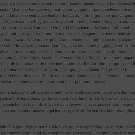
a réalité à laquelle une réponse doit être donnée rapidement ; et la responsabil
iciens. Mais une fois que vous êtes entrés en contact personnellement avec 
la médaille : une incroyable histoire de braves, forts et généreux jeunes gens
d’Afghanistan et d’Iraq, qui ont voyagé et marché pendant des centaines et 
 à travers l’Iran, la Turquie, la Grèce, la Macédoine et la Serbie, affrontant
n pays sûr sans guerre et sans terrorisme, dans l’espoir d’un avenir meilleur. I
en, vous devez aller vers eux pour leur demander s’ils ont besoin de quelque 
 docteur ? Ils vous remercient pour tout, avec une immense gratitude et polites
 chaleureux vous répondent ; si vous leur montrez de l’affection et embrasse
embrassent en retour en disant : « Vous êtes ma famille ! ». Ils sont toujour
épit de leur situation de totale incertitude pour le futur. Une fois que j’ai eu f
, terminé de les bander, et dit au jeune garçon : « Maintenant chausse-toi
un grand éclat de rire : « Pas de chaussures Madame…! ». Le lendemain bien 
pleine de chaussures de sport, pour lui et pour tout son clan !
t l’amour qu’ils ont pour leurs enfants, la tendresse avec laquelle ils les trait
eçoivent de leurs pères qui les tiennent dans les bras. Et ils sont si fiers de l
bénédiction du Ciel – ils le disent et ils le vivent ; vous pouvez le remarquer
ion que ces enfants reçoivent qui les fait grandir et devenir des hommes et des
uits à la gare, le père nous a fait signe de nous approcher – et la mère nous l
 petit panier avec un tel rayonnement sur son visage... comme une reine mon