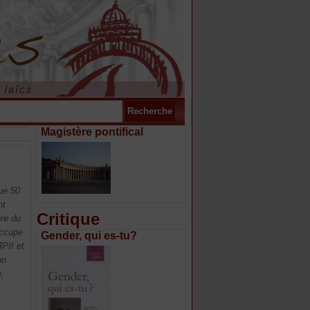
Magistère pontifical
ue 50
nt
Critique
re du
occupe
Gender, qui es-tu?
JPII et
on
,