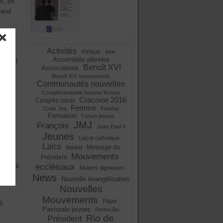
in, en
uand
e des
Activités
rythme
Afrique
Asie
Assemblée plénière
ères et
Benoît XVI
Associations
euve
Benoît XVI mouvements
ils
Communautés nouvelles
Complémentarité homme femme
Cracovie 2016
Congrès laïcat
Femme
ter
Croix Jmj
Femme
Formation
Forum jeunes
JMJ
François
Jean-Paul II
Jeunes
Laïcat catholique
e la
Laïcs
Message du
Madrid
Mouvements
i
Président
ation à
ecclésiaux
Mulieris dignitatem
obal
News
Nouvelle évangélisation
Nouvelles
Mouvements
Pape
à
Pastorale jeunes
Pentecôte
Rio de
Président