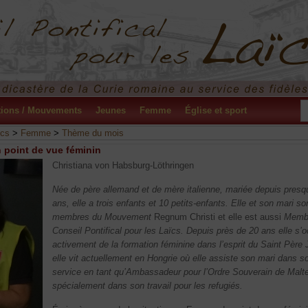
tions / Mouvements
Jeunes
Femme
Église et sport
ïcs
>
Femme
>
Thème du mois
 point de vue féminin
Christiana von Habsburg-Löthringen
Née de père allemand et de mère italienne, mariée depuis presq
ans, elle a trois enfants et 10 petits-enfants. Elle et son mari so
membres du Mouvement
Regnum Christi et elle est aussi
Memb
Conseil Pontifical pour les Laïcs. Depuis près de 20 ans elle s’
activement de la formation féminine dans l’esprit du Saint Père 
elle vit actuellement en Hongrie où elle assiste son mari dans s
service en tant qu’Ambassadeur pour l’Ordre Souverain de Malte
spécialement dans son travail pour les refugiés.