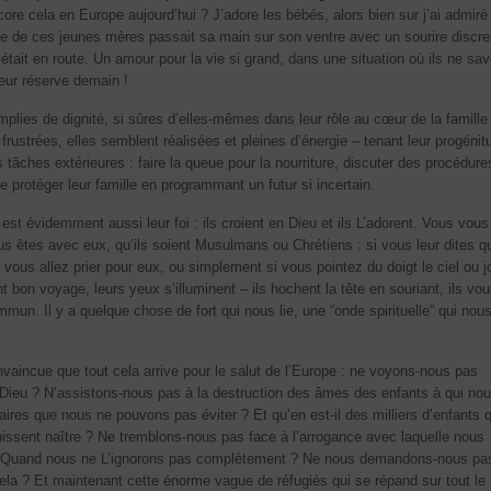
re cela en Europe aujourd’hui ? J’adore les bébés, alors bien sur j’ai admiré
ne de ces jeunes mères passait sa main sur son ventre avec un sourire discre
était en route. Un amour pour la vie si grand, dans une situation où ils ne sav
leur réserve demain !
emplies de dignité, si sûres d’elles-mêmes dans leur rôle au cœur de la famille 
frustrées, elles semblent réalisées et pleines d’énergie – tenant leur progénit
tâches extérieures : faire la queue pour la nourriture, discuter des procédure
e protéger leur famille en programmant un futur si incertain.
e est évidemment aussi leur foi : ils croient en Dieu et ils L’adorent. Vous vous
êtes avec eux, qu’ils soient Musulmans ou Chrétiens : si vous leur dites q
e vous allez prier pour eux, ou simplement si vous pointez du doigt le ciel ou 
t bon voyage, leurs yeux s’illuminent – ils hochent la tête en souriant, ils vo
n. Il y a quelque chose de fort qui nous lie, une “onde spirituelle” qui nous
nvaincue que tout cela arrive pour le salut de l’Europe : ne voyons-nous pas
 Dieu ? N’assistons-nous pas à la destruction des âmes des enfants à qui no
aires que nous ne pouvons pas éviter ? Et qu’en est-il des milliers d’enfants 
uissent naître ? Ne tremblons-nous pas face à l’arrogance avec laquelle nous
r ? Quand nous ne L’ignorons pas complètement ? Ne nous demandons-nous pa
ela ? Et maintenant cette énorme vague de réfugiés qui se répand sur tout le