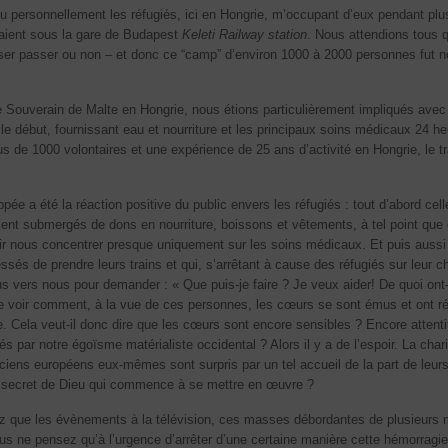
nu personnellement les réfugiés, ici en Hongrie, m’occupant d’eux pendant plu
mpaient sous la gare de Budapest
Keleti Railway station
. Nous attendions tous 
sser passer ou non – et donc ce “camp” d’environ 1000 à 2000 personnes fut n
 Souverain de Malte en Hongrie, nous étions particulièrement impliqués avec
le début, fournissant eau et nourriture et les principaux soins médicaux 24 h
 de 1000 volontaires et une expérience de 25 ans d’activité en Hongrie, le tr
ée a été la réaction positive du public envers les réfugiés : tout d’abord cell
ment submergés de dons en nourriture, boissons et vêtements, à tel point que c
ir nous concentrer presque uniquement sur les soins médicaux. Et puis aussi 
ssés de prendre leurs trains et qui, s’arrêtant à cause des réfugiés sur leur c
us vers nous pour demander : « Que puis-je faire ? Je veux aider! De quoi ont-i
de voir comment, à la vue de ces personnes, les cœurs se sont émus et ont ré
. Cela veut-il donc dire que les cœurs sont encore sensibles ? Encore attent
 par notre égoïsme matérialiste occidental ? Alors il y a de l’espoir. La chari
iticiens européens eux-mêmes sont surpris par un tel accueil de la part de leur
lan secret de Dieu qui commence à se mettre en œuvre ?
dez que les évènements à la télévision, ces masses débordantes de plusieurs m
vous ne pensez qu’à l’urgence d’arrêter d’une certaine manière cette hémorragie