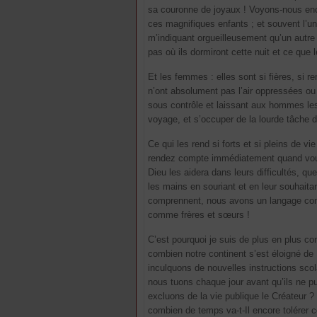
sa couronne de joyaux ! Voyons-nous enco
ces magnifiques enfants ; et souvent l’u
m’indiquant orgueilleusement qu’un autre 
pas où ils dormiront cette nuit et ce que 
Et les femmes : elles sont si fières, si r
n’ont absolument pas l’air oppressées ou 
sous contrôle et laissant aux hommes les 
voyage, et s’occuper de la lourde tâche d
Ce qui les rend si forts et si pleins de vi
rendez compte immédiatement quand vous 
Dieu les aidera dans leurs difficultés, qu
les mains en souriant et en leur souhaitan
comprennent, nous avons un langage commu
comme frères et sœurs !
C’est pourquoi je suis de plus en plus co
combien notre continent s’est éloigné de
inculquons de nouvelles instructions scol
nous tuons chaque jour avant qu’ils ne p
excluons de la vie publique le Créateu
combien de temps va-t-Il encore tolérer c