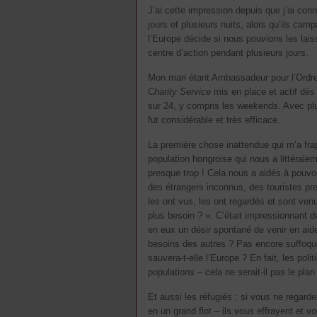
J’ai cette impression depuis que j’ai con
jours et plusieurs nuits, alors qu’ils ca
l’Europe décide si nous pouvions les lai
centre d’action pendant plusieurs jours.
Mon mari étant Ambassadeur pour l’Ordre
Charity Service
mis en place et actif dès 
sur 24, y compris les weekends. Avec plus
fut considérable et très efficace.
La première chose inattendue qui m’a frapp
population hongroise qui nous a littérale
presque trop ! Cela nous a aidés à pouvo
des étrangers inconnus, des touristes pre
les ont vus, les ont regardés et sont ven
plus besoin ? ». C’était impressionnant 
en eux un désir spontané de venir en aide
besoins des autres ? Pas encore suffoqués
sauvera-t-elle l’Europe ? En fait, les pol
populations – cela ne serait-il pas le p
Et aussi les réfugiés : si vous ne regar
en un grand flot – ils vous effrayent et 