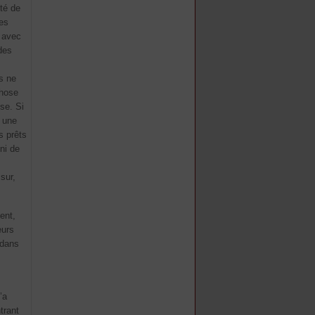
ité de
les
, avec
des
ls ne
chose
se. Si
z une
s prêts
ini de
sur,
ent,
eurs
 dans
’a
trant