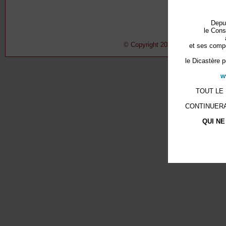
Depu
le Cons
© Copyright 2011-2015 Conseil Pont
et ses compé
le Dicastère p
w
TOUT LE
CONTINUERA
QUI NE