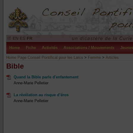
IT
EN
ES
FR
Home
Fiche
Activités
Associations / Mouvements
Jeune
Home Page Conseil Pontifical pour les Laïcs
>
Femme
>
Articles
Bible
Quand la Bible parle d'enfantement
Anne-Marie Pelletier
La révélation au risque d’éros
Anne-Marie Pelletier